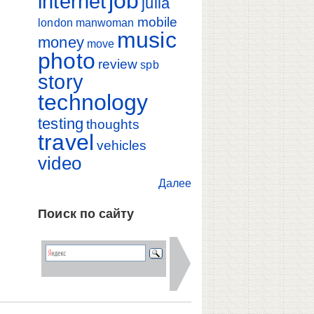
job
internet
julia
mobile
london
manwoman
music
money
move
photo
review
spb
story
technology
testing
thoughts
travel
vehicles
video
Далее
Поиск по сайту