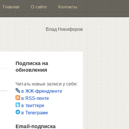
Главная
О сайте
Контакты
Влад Никифоров
Подписка на
обновления
Читать новые записи у себя:
в ЖЖ-френдленте
в RSS-ленте
в твиттере
в Телеграме
Email-подписка