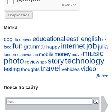
Метки
educational
eesti
english
cqg
db
denver
ex
job
fun
internet
grammar
julia
happy
food
music
money
mobile
london
manwoman
move
photo
technology
story
review
spb
travel
video
testing
thoughts
vehicles
Далее
Поиск по сайту