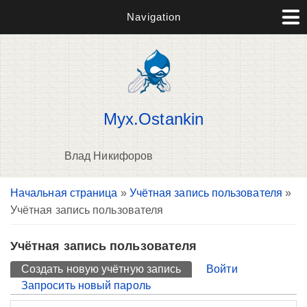
Navigation
Myx.Ostankin
Влад Никифоров
Вы здесь
Начальная страница
»
Учётная запись пользователя
»
П
Учётная запись пользователя
н
о
Учётная запись пользователя
Главные вкладки
Создать новую учётную запись
(активная вкладка)
Войти
Запросить новый пароль