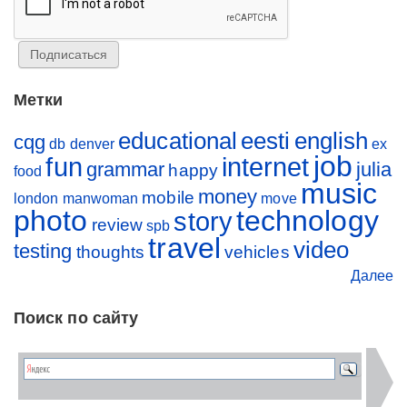
Метки
educational
eesti
english
cqg
db
denver
ex
job
fun
internet
grammar
julia
happy
food
music
money
mobile
london
manwoman
move
photo
technology
story
review
spb
travel
video
testing
thoughts
vehicles
Далее
Поиск по сайту