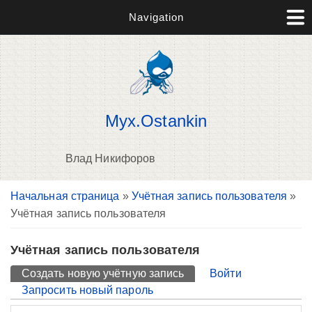
Navigation
Myx.Ostankin
Влад Никифоров
Вы здесь
Начальная страница
»
Учётная запись пользователя
»
П
Учётная запись пользователя
н
о
Учётная запись пользователя
Главные вкладки
Создать новую учётную запись
(активная вкладка)
Войти
Запросить новый пароль