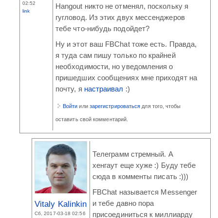
02:52
Hangout никто не отменял, поскольку я
link
гугловод. Из этих двух мессенджеров
тебе что-нибудь подойдет?
Ну и этот ваш FBChat тоже есть. Правда,
я туда сам пишу только по крайней
необходимости, но уведомления о
пришедших сообщениях мне приходят на
почту, я
настраивал
:)
Войти
или
зарегистрироваться
для того, чтобы
оставить свой комментарий.
Телеграмм стремный. А
хенгаут еще хуже :) Буду тебе
сюда в комменты писать :)))
FBChat называется Messenger
Vitaly Kalinkin
и тебе давно пора
Сб, 2017-03-18 02:56
присоединиться к миллиарду