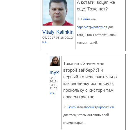
А кстати, воцап же
еще. Тоже нет?
Войти
или
зарегистрироваться
для
Vitaly Kalinkin
того, чтобы оставить свой
Сб, 2017-03-18 09:12
link
комментарий.
Тоже нет. Зачем мне
второй вайбер? Я и
myx
первый-то исключительно
Сб,
2017-
как звонилку использую,
03-18
11:55
поскольку с хистори там
link
совсем грустно.
Войти
или
зарегистрироваться
для того, чтобы оставить свой
комментарий.