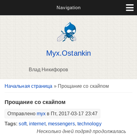
Navigation
Myx.Ostankin
Влад Никифоров
Вы здесь
Начальная страница
» Прощание со скайпом
В
д
п
Прощание со скайпом
Отправлено
myx
в Пт, 2017-03-17 23:47
Tags:
soft
,
internet
,
messengers
,
technology
Несколько дней подряд продолжалась