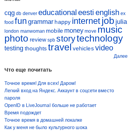
educational
eesti
english
cqg
db
denver
ex
job
fun
internet
grammar
julia
happy
food
music
money
mobile
london
manwoman
move
photo
technology
story
review
spb
travel
video
testing
thoughts
vehicles
Далее
Что еще почитать
Точное время! Для всех! Даром!
Легкий вход на Яндекс. Аккаунт в соцсети вместо
пароля
OpenID в LiveJournal больше не работает
Время подождет
Точное время в домашней локалке
Как у меня не было культурного шока