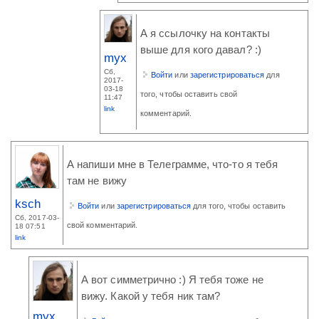
А я ссылочку на контакты
выше для кого давал? :)
myx
Сб,
Войти
или
зарегистрироваться
для
2017-
03-18
того, чтобы оставить свой
11:47
link
комментарий.
А напиши мне в Телеграмме, что-то я тебя
там не вижу
ksch
Войти
или
зарегистрироваться
для того, чтобы оставить
Сб, 2017-03-
свой комментарий.
18 07:51
link
А вот симметрично :) Я тебя тоже не
вижу. Какой у тебя ник там?
myx