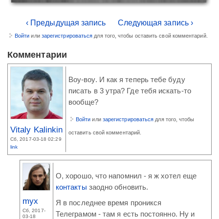
‹ Предыдущая запись
Следующая запись ›
Войти
или
зарегистрироваться
для того, чтобы оставить свой комментарий.
Комментарии
Воу-воу. И как я теперь тебе буду
писать в 3 утра? Где тебя искать-то
вообще?
Войти
или
зарегистрироваться
для того, чтобы
Vitaly Kalinkin
оставить свой комментарий.
Сб, 2017-03-18 02:29
link
О, хорошо, что напомнил - я ж хотел еще
контакты
заодно обновить.
myx
Я в последнее время проникся
Сб, 2017-
Телеграмом - там я есть постоянно. Ну и
03-18