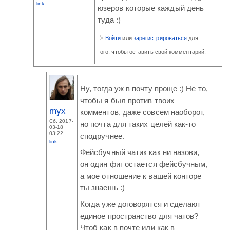
link
юзеров которые каждый день
туда :)
Войти
или
зарегистрироваться
для
того, чтобы оставить свой комментарий.
Ну, тогда уж в почту проще :) Не то,
чтобы я был против твоих
myx
комментов, даже совсем наоборот,
Сб, 2017-
но почта для таких целей как-то
03-18
03:22
сподручнее.
link
Фейсбучный чатик как ни назови,
он один фиг остается фейсбучным,
а мое отношение к вашей конторе
ты знаешь :)
Когда уже договорятся и сделают
единое пространство для чатов?
Чтоб как в почте или как в