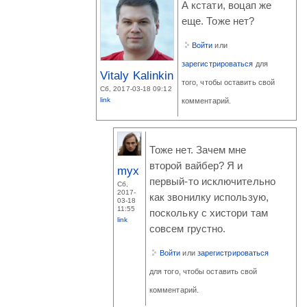
А кстати, воцап же
еще. Тоже нет?
Войти
или
зарегистрироваться
для
Vitaly Kalinkin
того, чтобы оставить свой
Сб, 2017-03-18 09:12
link
комментарий.
Тоже нет. Зачем мне
второй вайбер? Я и
myx
первый-то исключительно
Сб,
2017-
как звонилку использую,
03-18
11:55
поскольку с хистори там
link
совсем грустно.
Войти
или
зарегистрироваться
для того, чтобы оставить свой
комментарий.