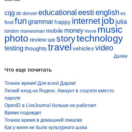
educational
eesti
english
cqg
db
denver
ex
job
fun
internet
grammar
julia
happy
food
music
money
mobile
london
manwoman
move
photo
technology
story
review
spb
travel
video
testing
thoughts
vehicles
Далее
Что еще почитать
Точное время! Для всех! Даром!
Легкий вход на Яндекс. Аккаунт в соцсети вместо
пароля
OpenID в LiveJournal больше не работает
Время подождет
Точное время в домашней локалке
Как у меня не было культурного шока