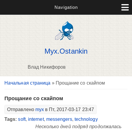
Navigation
Myx.Ostankin
Влад Никифоров
Вы здесь
Начальная страница
» Прощание со скайпом
В
д
п
Прощание со скайпом
Отправлено
myx
в Пт, 2017-03-17 23:47
Tags:
soft
,
internet
,
messengers
,
technology
Несколько дней подряд продолжалась