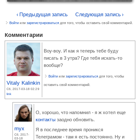
‹ Предыдущая запись
Следующая запись ›
Войти
или
зарегистрироваться
для того, чтобы оставить свой комментарий.
Комментарии
Воу-воу. И как я теперь тебе буду
писать в 3 утра? Где тебя искать-то
вообще?
Войти
или
зарегистрироваться
для того, чтобы
Vitaly Kalinkin
оставить свой комментарий.
Сб, 2017-03-18 02:29
link
О, хорошо, что напомнил - я ж хотел еще
контакты
заодно обновить.
myx
Я в последнее время проникся
Сб, 2017-
Телеграмом - там я есть постоянно. Ну и
03-18