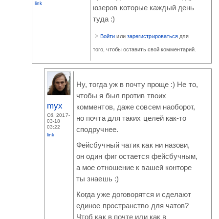
link
юзеров которые каждый день
туда :)
Войти
или
зарегистрироваться
для
того, чтобы оставить свой комментарий.
Ну, тогда уж в почту проще :) Не то,
чтобы я был против твоих
myx
комментов, даже совсем наоборот,
Сб, 2017-
но почта для таких целей как-то
03-18
03:22
сподручнее.
link
Фейсбучный чатик как ни назови,
он один фиг остается фейсбучным,
а мое отношение к вашей конторе
ты знаешь :)
Когда уже договорятся и сделают
единое пространство для чатов?
Чтоб как в почте или как в