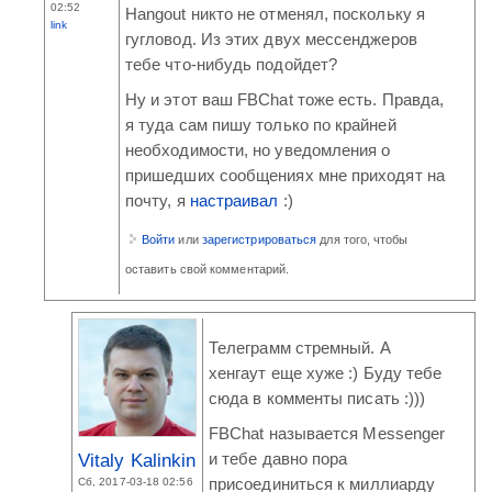
02:52
Hangout никто не отменял, поскольку я
link
гугловод. Из этих двух мессенджеров
тебе что-нибудь подойдет?
Ну и этот ваш FBChat тоже есть. Правда,
я туда сам пишу только по крайней
необходимости, но уведомления о
пришедших сообщениях мне приходят на
почту, я
настраивал
:)
Войти
или
зарегистрироваться
для того, чтобы
оставить свой комментарий.
Телеграмм стремный. А
хенгаут еще хуже :) Буду тебе
сюда в комменты писать :)))
FBChat называется Messenger
Vitaly Kalinkin
и тебе давно пора
Сб, 2017-03-18 02:56
присоединиться к миллиарду