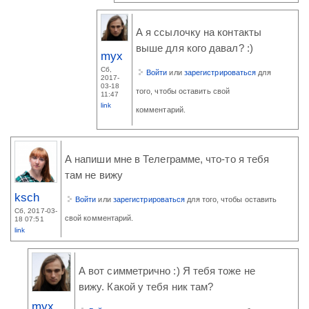
А я ссылочку на контакты
выше для кого давал? :)
myx
Сб,
Войти
или
зарегистрироваться
для
2017-
03-18
того, чтобы оставить свой
11:47
link
комментарий.
А напиши мне в Телеграмме, что-то я тебя
там не вижу
ksch
Войти
или
зарегистрироваться
для того, чтобы оставить
Сб, 2017-03-
свой комментарий.
18 07:51
link
А вот симметрично :) Я тебя тоже не
вижу. Какой у тебя ник там?
myx