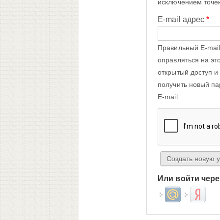
исключением точек
E-mail адрес
*
Правильный E-mail
оправляться на эт
открытый доступ и
получить новый па
E-mail.
Или войти чере
Login with Mail.ru
Login wit