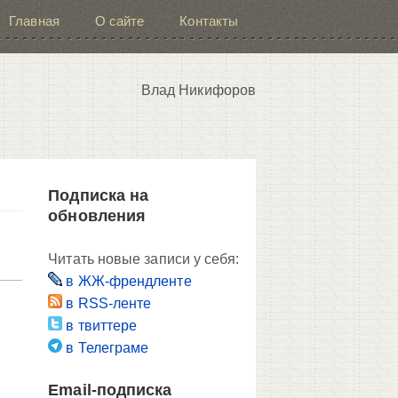
Главная
О сайте
Контакты
Влад Никифоров
Подписка на
обновления
Читать новые записи у себя:
в ЖЖ-френдленте
в RSS-ленте
в твиттере
в Телеграме
Email-подписка