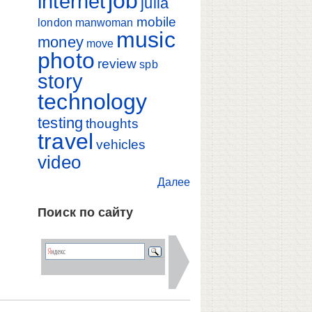
job
internet
julia
mobile
london
manwoman
music
money
move
photo
review
spb
story
technology
testing
thoughts
travel
vehicles
video
Далее
Поиск по сайту