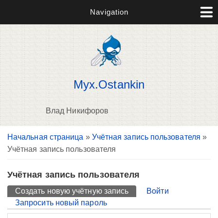
Navigation
Myx.Ostankin
Влад Никифоров
Вы здесь
Начальная страница
»
Учётная запись пользователя
»
П
Учётная запись пользователя
н
о
Учётная запись пользователя
Главные вкладки
Создать новую учётную запись
(активная вкладка)
Войти
Запросить новый пароль