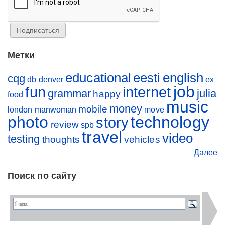
Метки
educational
eesti
english
cqg
db
denver
ex
job
fun
internet
grammar
julia
happy
food
music
money
mobile
london
manwoman
move
photo
technology
story
review
spb
travel
video
testing
thoughts
vehicles
Далее
Поиск по сайту