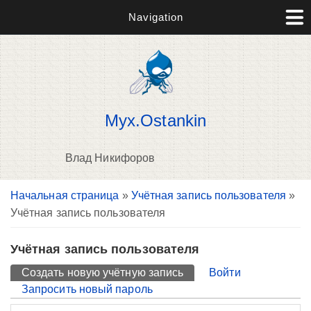
Navigation
Myx.Ostankin
Влад Никифоров
Вы здесь
Начальная страница
»
Учётная запись пользователя
»
П
Учётная запись пользователя
н
о
Учётная запись пользователя
Главные вкладки
Создать новую учётную запись
(активная вкладка)
Войти
Запросить новый пароль