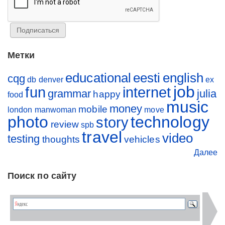
Метки
educational
eesti
english
cqg
db
denver
ex
job
fun
internet
grammar
julia
happy
food
music
money
mobile
london
manwoman
move
photo
technology
story
review
spb
travel
video
testing
thoughts
vehicles
Далее
Поиск по сайту