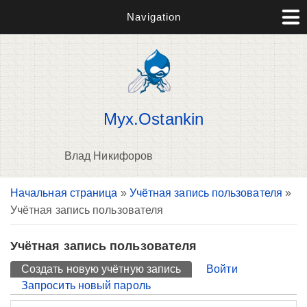
Navigation
Myx.Ostankin
Влад Никифоров
Вы здесь
Начальная страница
»
Учётная запись пользователя
»
П
Учётная запись пользователя
н
о
Учётная запись пользователя
Главные вкладки
Создать новую учётную запись
(активная вкладка)
Войти
Запросить новый пароль