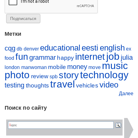
Метки
educational
eesti
english
cqg
db
denver
ex
job
fun
internet
grammar
julia
happy
food
music
money
mobile
london
manwoman
move
photo
technology
story
review
spb
travel
video
testing
thoughts
vehicles
Далее
Поиск по сайту