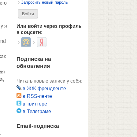
Запросить новый пароль
кто
у я
Или войти через профиль
в соцсети:
та!
Login with Mail.ru
Login with Яндекс
как
Подписка на
обновления
одя
а,
Читать новые записи у себя:
в ЖЖ-френдленте
в RSS-ленте
в твиттере
м
в Телеграме
Email-подписка
,