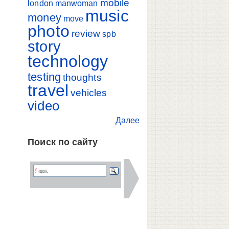
mobile
london
manwoman
music
money
move
photo
review
spb
story
technology
testing
thoughts
travel
vehicles
video
Далее
Поиск по сайту