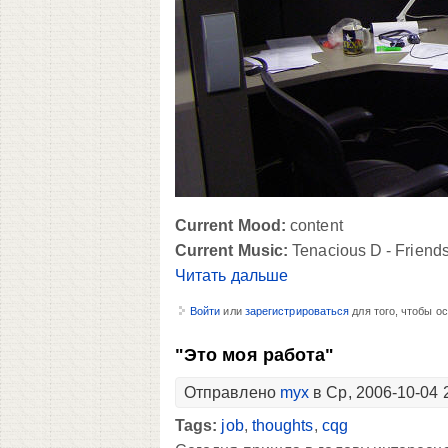
Current Mood:
content
Current Music:
Tenacious D - Friend
Читать дальше
Войти
или
зарегистрироваться
для того, чтобы о
"Это моя работа"
Отправлено
myx
в Ср, 2006-10-04 
Tags:
job
,
thoughts
,
cqg