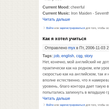
Current Mood:
cheerful
Current Music:
Iron Maiden - Sevent
Читать дальше
Войти
или
зарегистрироваться
для того, чтобы о
Как я хотел учиться
Отправлено
myx
в Пт, 2006-11-03 2
Tags:
job
,
english
,
cqg
,
story
Нет, конечно, мой английский не до
практически как на родном, или ур
скоростью как на английском, так и
вполне естественно, что я намерев
уровень, благо контора дает такую 
попытались запихнуть в младшую гру
Читать дальше
Войти
или
зарегистрироваться
для того, чтобы о