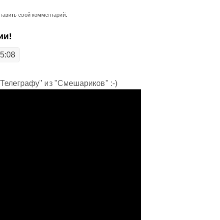
ставить свой комментарий.
ии!
15:08
елеграфу" из "Смешариков" :-)