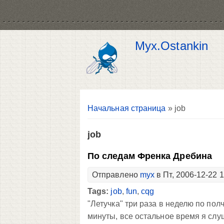
Myx.Ostankin
Вы здесь
Начальная страница
» job
job
По следам Френка Дребина
Отправлено
myx
в Пт, 2006-12-22 
Tags:
job
,
fun
,
cqg
"Летучка" три раза в неделю по пол
минуты, все остальное время я сл