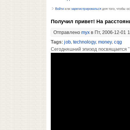
Войти
или
зарегистрироваться
для того, чтобы о
Получил привет! На расстоян
Отправлено
myx
в Пт, 2006-12-01 
Tags:
job
,
technology
,
money
,
cqg
Сегодняшний эпизод посвящается "Т