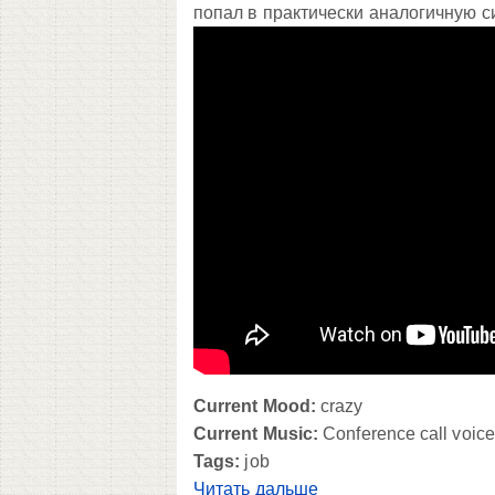
попал в практически аналогичную с
Current Mood:
crazy
Current Music:
Conference call voic
Tags:
job
Читать дальше