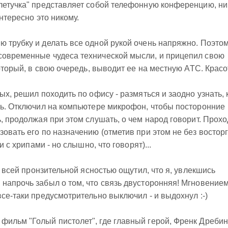
летучка" представляет собой телефонную конференцию, ни
нтересно это никому.
 трубку и делать все одной рукой очень напряжно. Поэтом
современные чудеса технической мысли, и прицепил свою
который, в свою очередь, выводит ее на местную АТС. Красо
ых, решил походить по офису - размяться и заодно узнать, 
зь. Отключил на компьютере микрофон, чтобы посторонние
, продолжая при этом слушать, о чем народ говорит. Прох
овать его по назначению (отметив при этом не без восторг
и с хрипами - но слышно, что говорят)...
со всей пронзительной ясностью ощутил, что я, увлекшись
напрочь забыл о том, что связь двусторонняя! Мгновение
се-таки предусмотрительно выключил - и выдохнул :-)
ильм "Голый пистолет", где главный герой, Френк Дребин