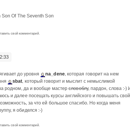
h Son Of The Seventh Son
ставить свой комментарий.
2:33
тягивает до уровня
na_dene
, которая говорит на нем
овня
sbat
, который говорит и мыслит с немыслимой
 на родном, да и вообще мастер
словоблу
, пардон, слова :-) 
аюсь и далее посещать курсы английского и повышать сво
возможность, за что ей большое спасибо. Но когда меня
ппу, я обиделся :-)
ставить свой комментарий.