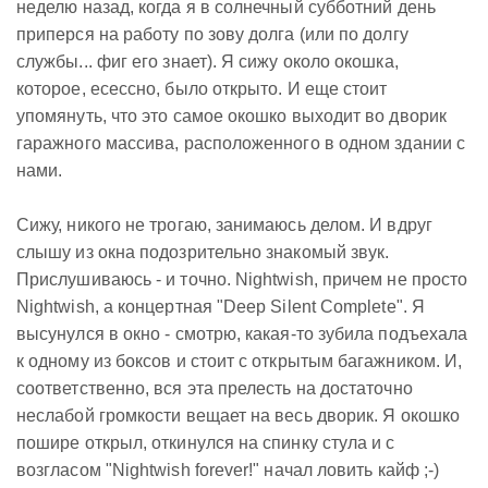
неделю назад, когда я в солнечный субботний день
приперся на работу по зову долга (или по долгу
службы... фиг его знает). Я сижу около окошка,
которое, есессно, было открыто. И еще стоит
упомянуть, что это самое окошко выходит во дворик
гаражного массива, расположенного в одном здании с
нами.
Сижу, никого не трогаю, занимаюсь делом. И вдруг
слышу из окна подозрительно знакомый звук.
Прислушиваюсь - и точно. Nightwish, причем не просто
Nightwish, а концертная "Deep Silent Complete". Я
высунулся в окно - смотрю, какая-то зубила подъехала
к одному из боксов и стоит с открытым багажником. И,
соответственно, вся эта прелесть на достаточно
неслабой громкости вещает на весь дворик. Я окошко
пошире открыл, откинулся на спинку стула и с
возгласом "Nightwish forever!" начал ловить кайф ;-)