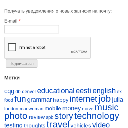
Получать уведомления о новых записях на почту:
E-mail
*
Метки
educational
eesti
english
cqg
db
denver
ex
job
fun
internet
grammar
julia
happy
food
music
money
mobile
london
manwoman
move
photo
technology
story
review
spb
travel
video
testing
thoughts
vehicles