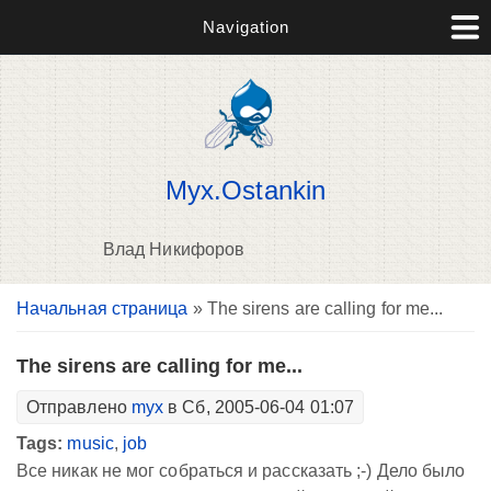
Navigation
Myx.Ostankin
Влад Никифоров
Вы здесь
Начальная страница
» The sirens are calling for me...
В
д
п
The sirens are calling for me...
Отправлено
myx
в Сб, 2005-06-04 01:07
Tags:
music
,
job
Все никак не мог собраться и рассказать ;-) Дело было