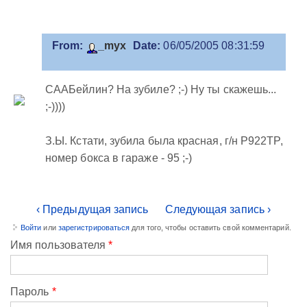
From:
_myx
Date:
06/05/2005 08:31:59
СААБейлин? На зубиле? ;-) Ну ты скажешь...
;-))))
З.Ы. Кстати, зубила была красная, г/н P922TP,
номер бокса в гараже - 95 ;-)
‹ Предыдущая запись
Следующая запись ›
Войти
или
зарегистрироваться
для того, чтобы оставить свой комментарий.
Имя пользователя
*
Пароль
*