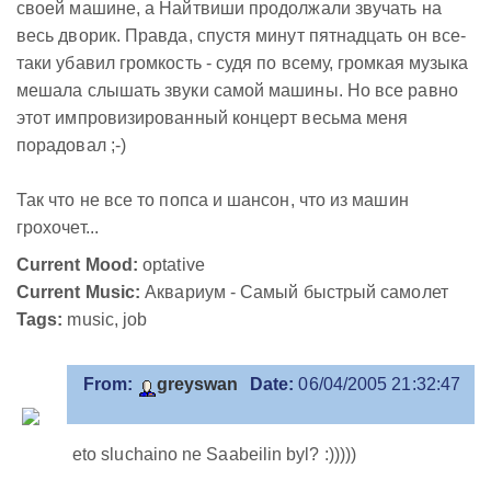
своей машине, а Найтвиши продолжали звучать на
весь дворик. Правда, спустя минут пятнадцать он все-
таки убавил громкость - судя по всему, громкая музыка
мешала слышать звуки самой машины. Но все равно
этот импровизированный концерт весьма меня
порадовал ;-)
Так что не все то попса и шансон, что из машин
грохочет...
Current Mood:
optative
Current Music:
Аквариум - Самый быстрый самолет
Tags:
music, job
From:
greyswan
Date:
06/04/2005 21:32:47
eto sluchaino ne Saabeilin byl? :)))))