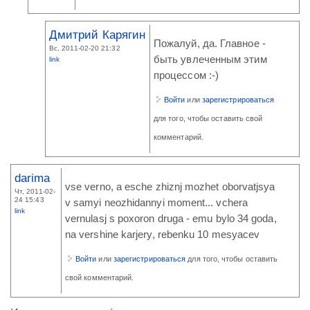
Дмитрий Карягин
Пожалуй, да. Главное -
Вс, 2011-02-20 21:32
быть увлеченным этим
link
процессом :-)
Войти
или
зарегистрироваться
для того, чтобы оставить свой
комментарий.
darima
vse verno, a esche zhiznj mozhet oborvatjsya
Чт, 2011-02-
24 15:43
v samyi neozhidannyi moment... vchera
link
vernulasj s poxoron druga - emu bylo 34 goda,
na vershine karjery, rebenku 10 mesyacev
Войти
или
зарегистрироваться
для того, чтобы оставить
свой комментарий.