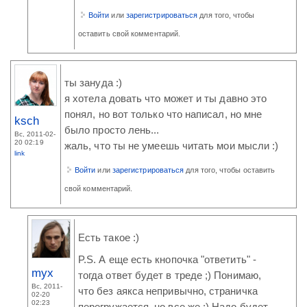
Войти
или
зарегистрироваться
для того, чтобы
оставить свой комментарий.
ты зануда :)
я хотела довать что может и ты давно это
понял, но вот только что написал, но мне
ksch
было просто лень...
Вс, 2011-02-
20 02:19
жаль, что ты не умеешь читать мои мысли :)
link
Войти
или
зарегистрироваться
для того, чтобы оставить
свой комментарий.
Есть такое :)
P.S. А еще есть кнопочка "ответить" -
myx
тогда ответ будет в треде ;) Понимаю,
Вс, 2011-
что без аякса непривычно, страничка
02-20
02:23