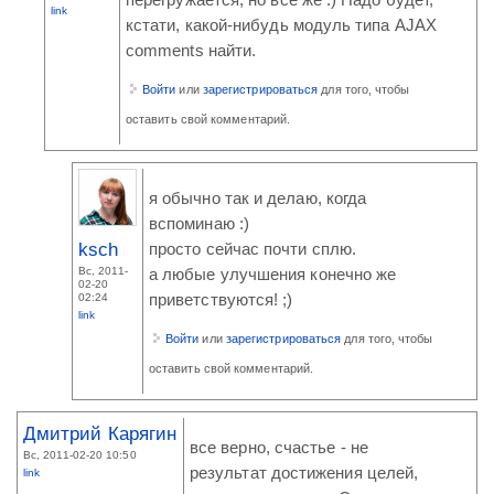
перегружается, но все же :) Надо будет,
link
кстати, какой-нибудь модуль типа AJAX
comments найти.
Войти
или
зарегистрироваться
для того, чтобы
оставить свой комментарий.
я обычно так и делаю, когда
вспоминаю :)
ksch
просто сейчас почти сплю.
Вс, 2011-
а любые улучшения конечно же
02-20
приветствуются! ;)
02:24
link
Войти
или
зарегистрироваться
для того, чтобы
оставить свой комментарий.
Дмитрий Карягин
все верно, счастье - не
Вс, 2011-02-20 10:50
результат достижения целей,
link