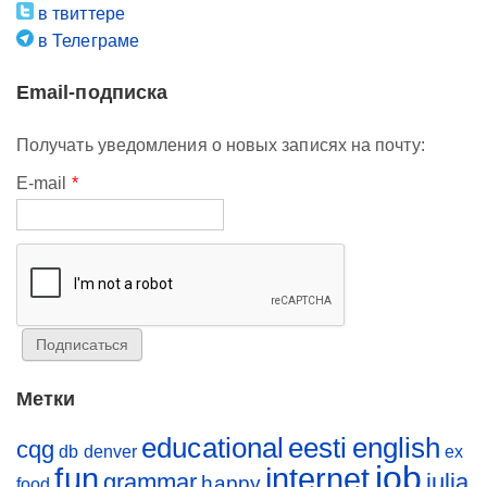
в твиттере
в Телеграме
Email-подписка
Получать уведомления о новых записях на почту:
E-mail
*
Метки
educational
eesti
english
cqg
db
denver
ex
job
fun
internet
grammar
julia
happy
food