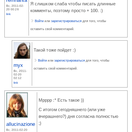
remnanta
Я слишком слаба чтобы писать длинные
Вс, 2011-02-
20 00:26
комменты, поэтому просто + 100. :)
link
Войти
или
зарегистрироваться
для того, чтобы
оставить свой комментарий.
Такой тоже пойдет :)
Войти
или
зарегистрироваться
для того, чтобы
myx
оставить свой комментарий.
Вс, 2011-
02-20
02:12
link
Мрррр :* Есть такое ))
С итогом сегодняшнего (или уже
вчерашнего?) дня согласна полностью
;)
allucinazione
Вс, 2011-02-20