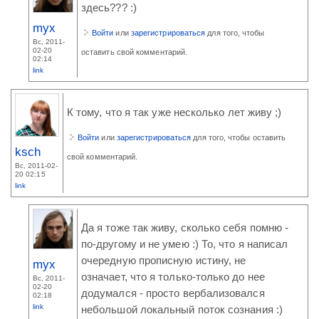
здесь??? :)
myx
Войти
или
зарегистрироваться
для того, чтобы
Вс, 2011-
02-20
оставить свой комментарий.
02:14
link
К тому, что я так уже несколько лет живу ;)
Войти
или
зарегистрироваться
для того, чтобы оставить
ksch
свой комментарий.
Вс, 2011-02-
20 02:15
link
Да я тоже так живу, сколько себя помню -
по-другому и не умею :) То, что я написал
очередную прописную истину, не
myx
означает, что я только-только до нее
Вс, 2011-
02-20
додумался - просто вербализовался
02:18
link
небольшой локальный поток сознания :)