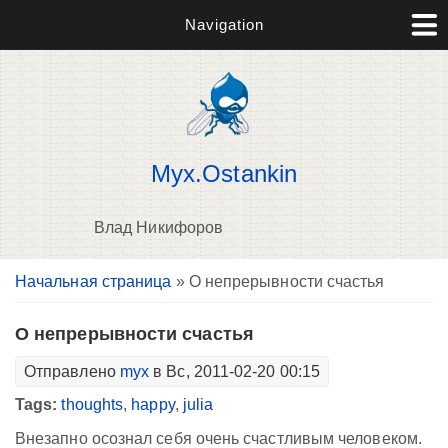
Navigation
Myx.Ostankin
Влад Никифоров
Вы здесь
Начальная страница
» О непрерывности счастья
В
д
п
О непрерывности счастья
Отправлено
myx
в Вс, 2011-02-20 00:15
Tags:
thoughts
,
happy
,
julia
Внезапно осознал себя очень счастливым человеком.