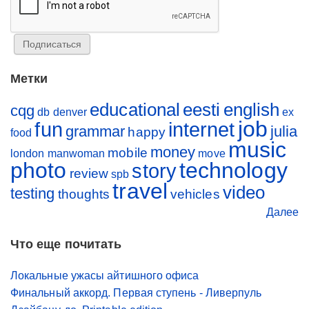
Метки
educational
eesti
english
cqg
db
denver
ex
job
fun
internet
grammar
julia
happy
food
music
money
mobile
london
manwoman
move
photo
technology
story
review
spb
travel
video
testing
thoughts
vehicles
Далее
Что еще почитать
Локальные ужасы айтишного офиса
Финальный аккорд. Первая ступень - Ливерпуль