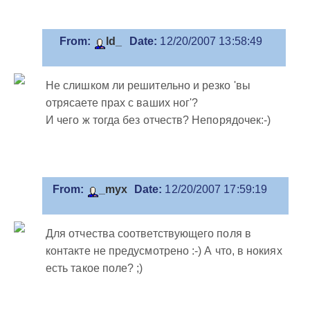
From:
ld_
Date:
12/20/2007 13:58:49
Не слишком ли решительно и резко 'вы
отрясаете прах с ваших ног'?
И чего ж тогда без отчеств? Непорядочек:-)
From:
_myx
Date:
12/20/2007 17:59:19
Для отчества соответствующего поля в
контакте не предусмотрено :-) А что, в нокиях
есть такое поле? ;)