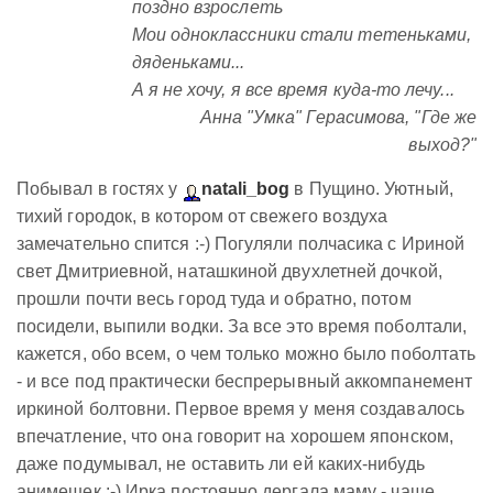
поздно взрослеть
Мои одноклассники стали тетеньками,
дяденьками...
А я не хочу, я все время куда-то лечу...
Анна "Умка" Герасимова, "Где же
выход?"
Побывал в гостях у
natali_bog
в Пущино. Уютный,
тихий городок, в котором от свежего воздуха
замечательно спится :-) Погуляли полчасика с Ириной
свет Дмитриевной, наташкиной двухлетней дочкой,
прошли почти весь город туда и обратно, потом
посидели, выпили водки. За все это время поболтали,
кажется, обо всем, о чем только можно было поболтать
- и все под практически беспрерывный аккомпанемент
иркиной болтовни. Первое время у меня создавалось
впечатление, что она говорит на хорошем японском,
даже подумывал, не оставить ли ей каких-нибудь
анимешек :-) Ирка постоянно дергала маму - чаще