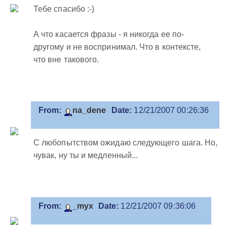
Тебе спасибо :-)
А что касается фразы - я никогда ее по-
другому и не воспринимал. Что в контексте,
что вне такового.
From:
na_dene
Date:
12/21/2007 00:26:36
С любопытством ожидаю следующего шага. Но,
чувак, ну ты и медленный...
From:
_myx
Date:
12/21/2007 09:36:06