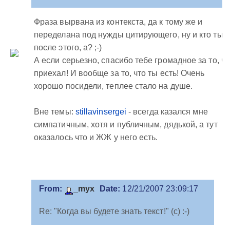
Фраза вырвана из контекста, да к тому же и
переделана под нужды цитирующего, ну и кто ты
после этого, а? ;-)
А если серьезно, спасибо тебе громадное за то, чт
приехал! И вообще за то, что ты есть! Очень
хорошо посидели, теплее стало на душе.
Вне темы:
stillavinsergei
- всегда казался мне
симпатичным, хотя и публичным, дядькой, а тут
оказалось что и ЖЖ у него есть.
From:
_myx
Date:
12/21/2007 23:09:17
Re: "Когда вы будете знать текст!" (с) :-)