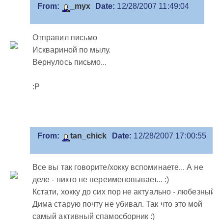
From:
_myx
Date:
12/28/2007 11:49:04
Отправил письмо
Исквариной по мылу.
Вернулось письмо...
:P
From:
tan_chick
Date:
12/28/2007 17:00:55
Все вы так говорите/хокку вспоминаете... А не
деле - никто не переименовывает... :)
Кстати, хокку до сих пор не актуально - любезный
Дима старую почту не убивал. Так что это мой
самый активный спамосборник :)