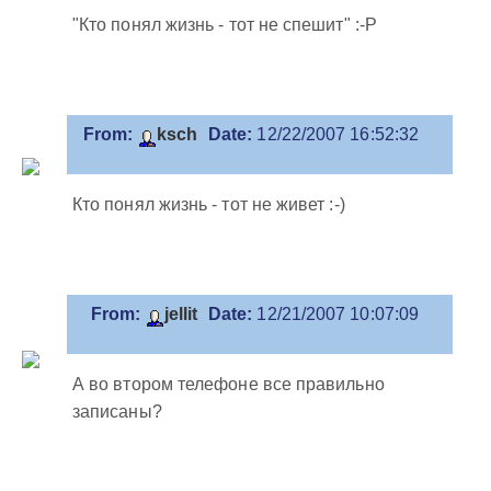
"Кто понял жизнь - тот не спешит" :-P
From:
ksch
Date:
12/22/2007 16:52:32
Кто понял жизнь - тот не живет :-)
From:
jellit
Date:
12/21/2007 10:07:09
А во втором телефоне все правильно
записаны?