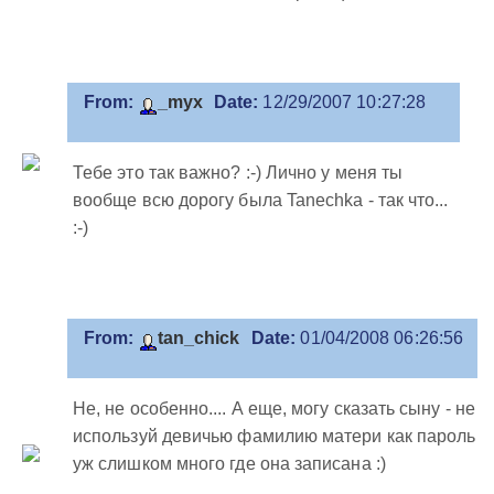
From:
_myx
Date:
12/29/2007 10:27:28
Тебе это так важно? :-) Лично у меня ты
вообще всю дорогу была Tanechka - так что...
:-)
From:
tan_chick
Date:
01/04/2008 06:26:56
Не, не особенно.... А еще, могу сказать сыну - не
используй девичью фамилию матери как пароль -
уж слишком много где она записана :)