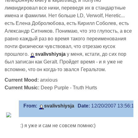
телефонную книгу в кириллицу, и попутно
ликвидировал все ники, переведя их в стандартные
имена и фамилии. Нет больше LD, Verwolf, Heretic...
есть Елена Добролюбова, есть Кирилл Соболев, есть
Александр Ситников. Понимаю, что это глупость, а все
равно каждый раз во время такого переименования
почти физически чувствовал, что отрезаю кусок
прошлого.
svalivshiysja
у меня, кстати, до сих пор
был записан как Geralt. Пройдет время - и я уже не
вспомню, что он когда-то звался Геральтом.
Current Mood:
anxious
Current Music:
Deep Purple - Truth Hurts
From:
svalivshiysja
Date:
12/20/2007 13:56:11
:) я уже и сам не совсем помню:)