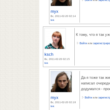
myx
Вс, 2011-02-20 02:14
link
К тому, что я так у
Войти
или
зарегистрир
ksch
Вс, 2011-02-20 02:15
link
Да я тоже так жи
написал очередн
додумался - про
myx
Войти
или
зарегист
Вс, 2011-02-20 02:18
link