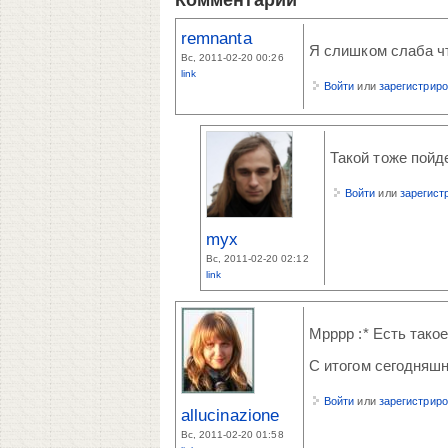
remnanta
Я слишком слаба чт
Вс, 2011-02-20 00:26
link
Войти
или
зарегистрир
Такой тоже пойде
Войти
или
зарегист
myx
Вс, 2011-02-20 02:12
link
Мрррр :* Есть такое
С итогом сегодняшн
Войти
или
зарегистрир
allucinazione
Вс, 2011-02-20 01:58