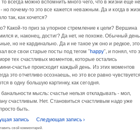
, то всегда можно вспомнить много чего, что в жизни еще н
 - но почему-то это все кажется неважным. Да и когда в жиз
ло так, как хочется?
это? Какой-то приз за упорное стремление к цели? Вершина
мился и, наконец, достиг? Да нет, не похоже. Обычный день
ные, но не кардинально. Да и не такое уж оно и редкое, это
вал все свои старые посты под тегом "
happy
", и понял, что 
 море тех счастливых моментов, которые остались
мини-счастье происходит каждый день. Из этих моментов
егда это отчетливо осознаешь, но это все равно чувствуется
ся в одну большую картинку, как сегодня.
 банальности мысль: счастье нельзя откладывать - мол,
 стану счастливым. Нет. Становиться счастливым надо уже
просто быть.
ущая запись
Следующая запись ›
ставить свой комментарий.