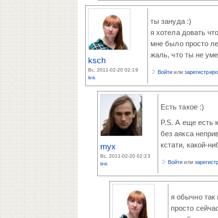
ты зануда :)
я хотела довать что
мне было просто ле
жаль, что ты не ум
ksch
Вс, 2011-02-20 02:19
Войти
или
зарегистрир
link
Есть такое :)
P.S. А еще есть 
без аякса неприв
кстати, какой-н
myx
Вс, 2011-02-20 02:23
Войти
или
зарегист
link
я обычно так 
просто сейча