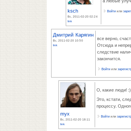
а любые улуч
ksch
Войти
или
заре
Вс, 2011-02-20 02:24
link
Дмитрий Карягин
все верно, счас
Вс, 2011-02-20 10:50
Отсюда и непрер
link
следствие налич
закончится.
Войти
или
зарегис
О, какие люди! :
Это, кстати, сле
процессу. Одног
myx
Войти
или
зарегист
Вс, 2011-02-20 18:11
link