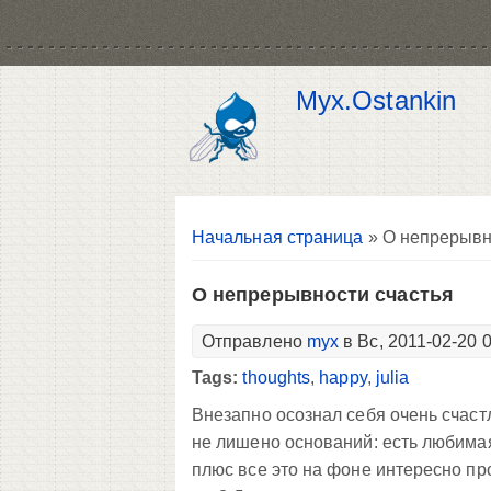
Myx.Ostankin
Вы здесь
Начальная страница
» О непрерывн
О непрерывности счастья
Отправлено
myx
в Вс, 2011-02-20 
Tags:
thoughts
,
happy
,
julia
Внезапно осознал себя очень счаст
не лишено оснований: есть любимая
плюс все это на фоне интересно пр