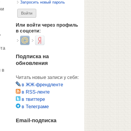
е
Запросить новый пароль
ни
Или войти через профиль
в соцсети:
,
Login with Mail.ru
Login with Яндекс
эта
Подписка на
обновления
 в
Читать новые записи у себя:
в ЖЖ-френдленте
в RSS-ленте
в твиттере
в Телеграме
Email-подписка