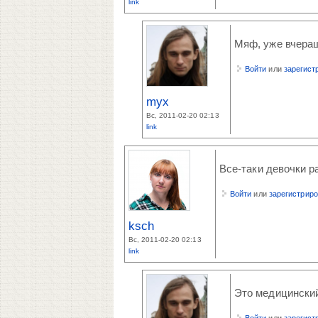
link
Мяф, уже вчерашн
Войти
или
зарегист
myx
Вс, 2011-02-20 02:13
link
Все-таки девочки р
Войти
или
зарегистрир
ksch
Вс, 2011-02-20 02:13
link
Это медицинский
Войти
или
зарегист