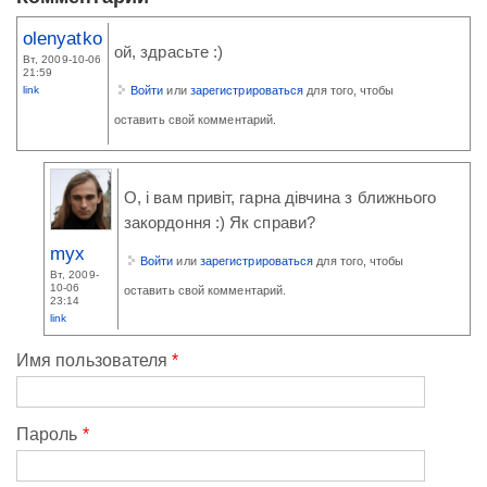
olenyatko
ой, здрасьте :)
Вт, 2009-10-06
21:59
link
Войти
или
зарегистрироваться
для того, чтобы
оставить свой комментарий.
О, i вам привiт, гарна дiвчина з ближнього
закордоння :) Як справи?
myx
Войти
или
зарегистрироваться
для того, чтобы
Вт, 2009-
10-06
оставить свой комментарий.
23:14
link
Имя пользователя
*
Пароль
*