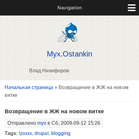
Navigation
Myx.Ostankin
Влад Никифоров
Вы здесь
Начальная страница
» Возвращение в ЖЖ на новом
В
витке
д
п
Возвращение в ЖЖ на новом витке
Отправлено
myx
в Сб, 2009-09-12 15:26
Tags:
ljsuxx
,
drupal
,
blogging