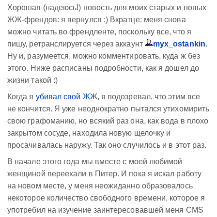
Хорошая (надеюсь!) новость для моих старых и новых
ЖЖ-френдов: я вернулся :) Вкратце: меня снова
можно читать во френдленте, поскольку все, что я
пишу, ретранслируется через аккаунт
myx_ostankin
.
Ну и, разумеется, можно комментировать, куда ж без
этого. Ниже расписаны подробности, как я дошел до
жизни такой :)
Когда я
убивал свой ЖЖ
, я подозревал, что этим все
не кончится. Я уже неоднократно пытался утихомирить
свою графоманию, но всякий раз она, как вода в плохо
закрытом сосуде, находила новую щелочку и
просачивалась наружу. Так оно случилось и в этот раз.
В начале этого года мы вместе с моей любимой
женщиной переехали в Питер. И пока я искал работу
на новом месте, у меня неожиданно образовалось
некоторое количество свободного времени, которое я
употребил на изучение заинтересовавшей меня CMS