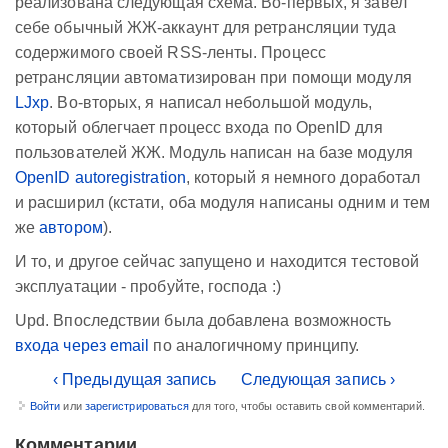
реализована следующая схема. Во-первых, я завел
себе обычный ЖЖ-аккаунт для ретрансляции туда
содержимого своей RSS-ленты. Процесс
ретрансляции автоматизирован при помощи модуля
LJxp
. Во-вторых, я написал небольшой модуль,
который облегчает процесс входа по OpenID для
пользователей ЖЖ. Модуль написан на базе модуля
OpenID autoregistration
, который я немного доработал
и расширил (кстати, оба модуля написаны одним и тем
же
автором
).
И то, и другое сейчас запущено и находится тестовой
эксплуатации - пробуйте, господа :)
Upd. Впоследствии была добавлена возможность
входа через email
по аналогичному принципу.
‹ Предыдущая запись
Следующая запись ›
Войти
или
зарегистрироваться
для того, чтобы оставить свой комментарий.
Комментарии