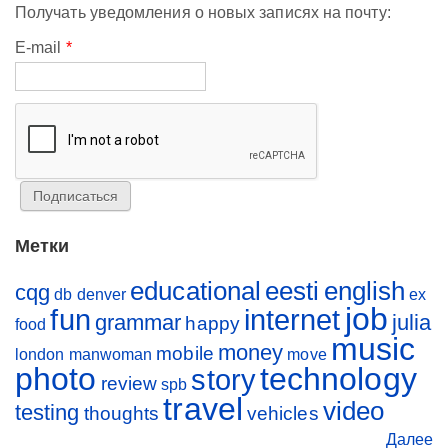
Получать уведомления о новых записях на почту:
E-mail
*
Метки
educational
eesti
english
cqg
db
denver
ex
job
fun
internet
grammar
julia
happy
food
music
money
mobile
london
manwoman
move
photo
technology
story
review
spb
travel
video
testing
thoughts
vehicles
Далее