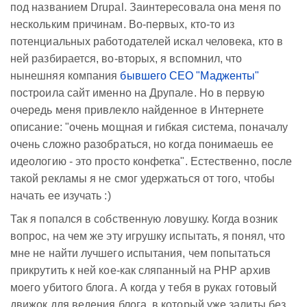
под названием Drupal. Заинтересовала она меня по
нескольким причинам. Во-первых, кто-то из
потенциальных работодателей искал человека, кто в
ней разбирается, во-вторых, я вспомнил, что
нынешняя компания
бывшего CEO "Мадженты"
построила сайт именно на Друпале. Но в первую
очередь меня привлекло найденное в Интернете
описание: "очень мощная и гибкая система, поначалу
очень сложно разобраться, но когда понимаешь ее
идеологию - это просто конфетка". Естественно, после
такой рекламы я не смог удержаться от того, чтобы
начать ее изучать :)
Так я попался в собственную ловушку. Когда возник
вопрос, на чем же эту игрушку испытать, я понял, что
мне не найти лучшего испытания, чем попытаться
прикрутить к ней кое-как сляпанный на PHP архив
моего убитого блога. А когда у тебя в руках готовый
движок для ведения блога, в который уже залиты без