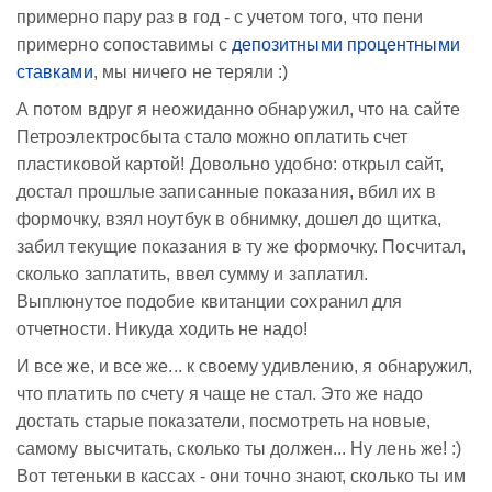
примерно пару раз в год - с учетом того, что пени
примерно сопоставимы с
депозитными процентными
ставками
, мы ничего не теряли :)
А потом вдруг я неожиданно обнаружил, что на сайте
Петроэлектросбыта стало можно оплатить счет
пластиковой картой! Довольно удобно: открыл сайт,
достал прошлые записанные показания, вбил их в
формочку, взял ноутбук в обнимку, дошел до щитка,
забил текущие показания в ту же формочку. Посчитал,
сколько заплатить, ввел сумму и заплатил.
Выплюнутое подобие квитанции сохранил для
отчетности. Никуда ходить не надо!
И все же, и все же... к своему удивлению, я обнаружил,
что платить по счету я чаще не стал. Это же надо
достать старые показатели, посмотреть на новые,
самому высчитать, сколько ты должен... Ну лень же! :)
Вот тетеньки в кассах - они точно знают, сколько ты им