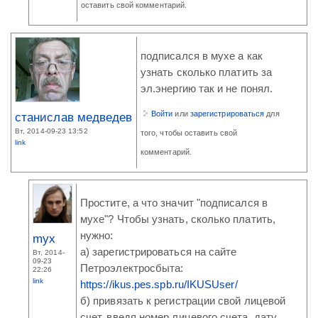
оставить свой комментарий.
подписался в мухе а как
узнать сколько платить за
эл.энергию так и не понял.
Войти
или
зарегистрироваться
для
станислав медведев
Вт, 2014-09-23 13:52
того, чтобы оставить свой
link
комментарий.
Простите, а что значит "подписался в
мухе"? Чтобы узнать, сколько платить,
нужно:
myx
а) зарегистрироваться на сайте
Вт, 2014-
09-23
Петроэлектросбыта:
22:26
link
https://ikus.pes.spb.ru/IKUSUser/
б) привязать к регистрации свой лицевой
счет, введя номер лицевого счета, дату