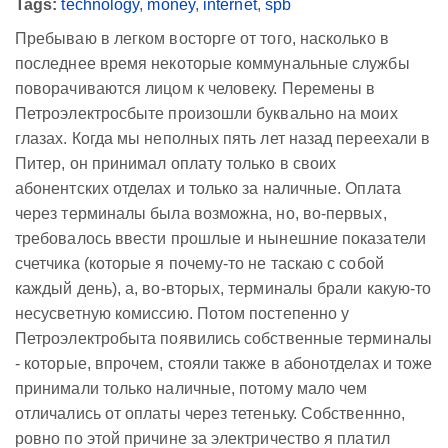
Tags:
technology
,
money
,
internet
,
spb
Пребываю в легком восторге от того, насколько в
последнее время некоторые коммунальные службы
поворачиваются лицом к человеку. Перемены в
Петроэлектросбыте произошли буквально на моих
глазах. Когда мы неполных пять лет назад переехали в
Питер, он принимал оплату только в своих
абонентских отделах и только за наличные. Оплата
через терминалы была возможна, но, во-первых,
требовалось ввести прошлые и нынешние показатели
счетчика (которые я почему-то не таскаю с собой
каждый день), а, во-вторых, терминалы брали какую-то
несусветную комиссию. Потом постепенно у
Петроэлектробыта появились собственные терминалы
- которые, впрочем, стояли также в абонотделах и тоже
принимали только наличные, потому мало чем
отличались от оплаты через тетеньку. Собственнно,
ровно по этой причине за электричество я платил