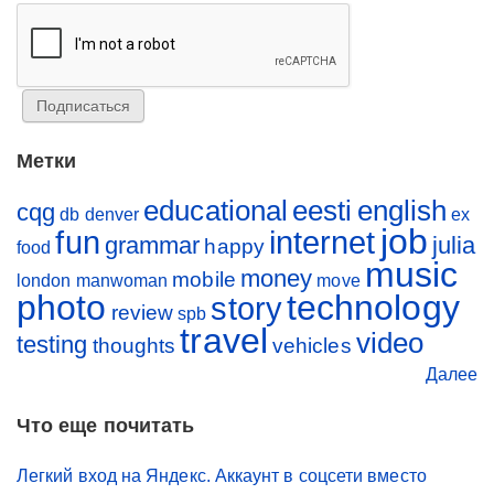
Метки
educational
eesti
english
cqg
db
denver
ex
job
fun
internet
grammar
julia
happy
food
music
money
mobile
london
manwoman
move
photo
technology
story
review
spb
travel
video
testing
thoughts
vehicles
Далее
Что еще почитать
Легкий вход на Яндекс. Аккаунт в соцсети вместо