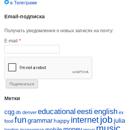
в Телеграме
Email-подписка
Получать уведомления о новых записях на почту:
E-mail
*
Метки
educational
eesti
english
cqg
db
denver
ex
job
fun
internet
grammar
julia
happy
food
music
money
mobile
london
manwoman
move