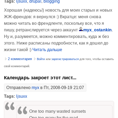
Tags:
ljsuxx
,
drupal
,
blogging
Хорошая (надеюсь!) новость для моих старых и новых
ЖЖ-френдов: я вернулся :) Вкратце: меня снова
можно читать во френдленте, поскольку все, что я
пишу, ретранслируется через аккаунт
myx_ostankin
.
Ну и, разумеется, можно комментировать, куда ж без
этого. Ниже расписаны подробности, как я дошел до
жизни такой :)
Читать дальше
2 комментария
Войти
или
зарегистрироваться
для того, чтобы оставить
свой комментарий.
Календарь закроет этот лист...
Отправлено
myx
в Пт, 2008-09-19 21:07
Tags:
ljsuxx
One too many wasted sunsets
One too many for the road