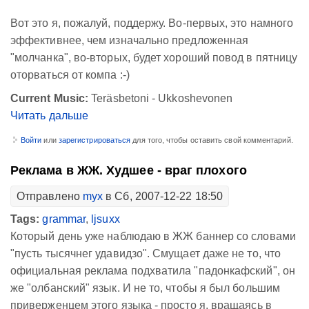
Вот это я, пожалуй, поддержу. Во-первых, это намного
эффективнее, чем изначально предложенная
"молчанка", во-вторых, будет хороший повод в пятницу
оторваться от компа :-)
Current Music:
Teräsbetoni - Ukkoshevonen
Читать дальше
Войти
или
зарегистрироваться
для того, чтобы оставить свой комментарий.
Реклама в ЖЖ. Худшее - враг плохого
Отправлено
myx
в Сб, 2007-12-22 18:50
Tags:
grammar
,
ljsuxx
Который день уже наблюдаю в ЖЖ баннер со словами
"пусть тысячнег удавидзо". Смущает даже не то, что
официальная реклама подхватила "падонкафский", он
же "олбанский" язык. И не то, чтобы я был большим
приверженцем этого языка - просто я, вращаясь в