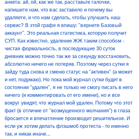
анкета: ай, ой, как же так, расставьте галочки,
напишите нам, что вас заставило и почему вы
удаляете, и что нам сделать, чтобы улучшить наш
сервис? В этой графе я впишу: "верните Базовый
аккаунт". Это реальная статистика, которую получит
СУП. Как известно, удаление ЖЖ таким способом -
чистая формальность, в последующие 30 суток
дневник можно точно так же за секунду восстановить,
абсолютно ничего не потеряв. Поэтому через сутки я
зайду туда снова и сменю статус на "активен" (а может
и нет, подумаю). Но пока мой журнал сутки будет в
состоянии "удален", я не только не смогу писать в него
ничего (и комментировать от его имени), но и все
вокруг увидят, что журнал мой удален. Потому что этот
факт (в отличие от "возмущенного молчания") в глаза
бросается и впечатление производит решительное. И
если уж хотим делать флэшмоб протеста - то именно
так, и никак иначе...