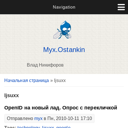
Navigation
Myx.Ostankin
Влад Никифоров
Вы здесь
Начальная страница
» ljsuxx
В
д
п
ljsuxx
OpenID на новый лад. Опрос с перекличкой
Отправлено
myx
в Пн, 2010-10-11 17:10
Tags:
technology
,
ljsuxx
,
google