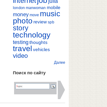
job
internet
julia
mobile
london
manwoman
music
money
move
photo
review
spb
story
technology
testing
thoughts
travel
vehicles
video
Далее
Поиск по сайту