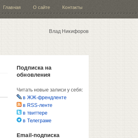
Главная
О сайте
Контакты
Влад Никифоров
Подписка на
обновления
Читать новые записи у себя:
в ЖЖ-френдленте
в RSS-ленте
в твиттере
в Телеграме
Email-подписка