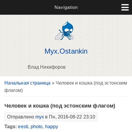
Navigation
Myx.Ostankin
Влад Никифоров
Вы здесь
Начальная страница
» Человек и кошка (под эстонским
В
флагом)
д
п
Человек и кошка (под эстонским флагом)
Отправлено
myx
в Пн, 2016-08-22 23:10
Tags:
eesti
,
photo
,
happy