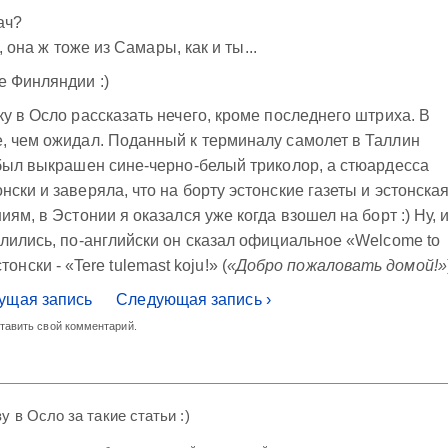
ач?
, она ж тоже из Самары, как и ты...
 Финляндии :)
у в Осло рассказать нечего, кроме последнего штриха. В
, чем ожидал. Поданный к терминалу самолет в Таллин
 был выкрашен сине-черно-белый триколор, а стюардесса
ски и заверяла, что на борту эстонские газеты и эстонска
ям, в Эстонии я оказался уже когда взошел на борт :) Ну, 
млились, по-английски он сказал официальное «Welcome to
эстонски - «Tere tulemast koju!» (
«Добро пожаловать домой!»
ущая запись
Следующая запись ›
ставить свой комментарий.
 в Осло за такие статьи :)