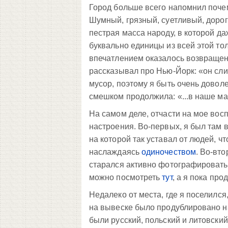
Город больше всего напомнил поче
Шумный, грязный, суетливый, дорог
пестрая масса народу, в которой да
буквально единицы из всей этой тол
впечатлением оказалось возвращени
рассказывал про Нью-Йорк: «он сли
мусор, поэтому я быть очень доволен
смешком продолжила: «...в наше ма
На самом деле, отчасти на мое вос
настроения. Во-первых, я был там 
на которой так уставал от людей, 
наслаждаясь
одиночеством
. Во-вто
старался активно фотографировать,
можно посмотреть
тут
, а я пока пр
Недалеко от места, где я поселилс
на вывеске было продублировано на
были русский, польский и литовский