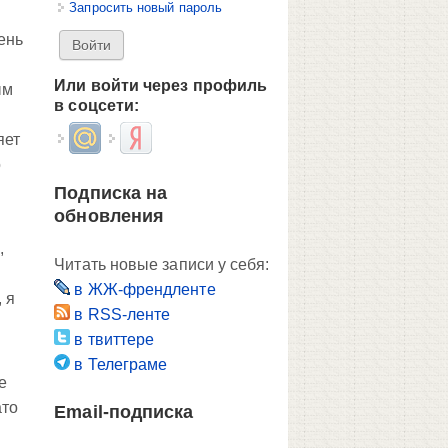
Запросить новый пароль
ень
Или войти через профиль
ым
в соцсети:
Login with Mail.ru
Login with Яндекс
яет
о
Подписка на
обновления
,
Читать новые записи у себя:
в ЖЖ-френдленте
 я
в RSS-ленте
в твиттере
в Телеграме
е
ато
Email-подписка