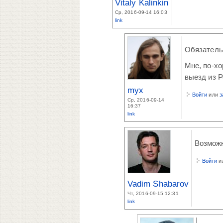
Vitaly Kalinkin
Ср, 2016-09-14 16:03
link
Обязательн
Мне, по-х
выезд из Р
myx
Войти
или
з
Ср, 2016-09-14
16:37
link
Возможн
Войти
и
Vadim Shabarov
Чт, 2016-09-15 12:31
link