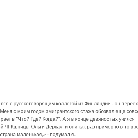
лся с русскоговорящим коллегой из Финляндии - он перее
. Меня с моим годом эмигрантского стажа обозвал еще сов
грает в "Что? Где? Когда?". А я в конце девяностых учился
й ЧГКшницы Ольги Деркач, и они как раз примерно в то вр
трана маленькая,» - подумал я...