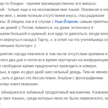
му-то Лондон - причем преимущественно его минусы.
ой - только еще и на незнакомом мне языке. Огромная и оч
же мне, с моим полным отсутствием вкуса, глаз радовали
пы. В общем, как и в случае с
Нью-Йорком
, самым приятн
е домой :) Потом, помнится, на уроке эстонского я
шком большой и шумный, все куда-то двигаться, везде вон
 вернуться назад в Тарту...», в ответ на что учительница с
ленькое болотце» :)
приятие города повлияло в том числе отсутствие времени и
всего два дня и почти все время проторчал на конференции
что свободное время предпочитал проводить в номере,
рых, в один из двух дней шел сильный дождь. Тем не менее,
 хоть и делал это бессистемно. Альбом с фотографиями
одолжу повествование.
я, обнаружился забавный продуктовый магазинчик. Названи
 трех языках, среди которых явно не было норвежского, з
: