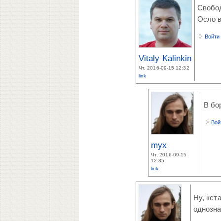
Свобод
Осло в
Войти
Vitaly Kalinkin
Чт, 2016-09-15 12:32
link
В бо
Вой
myx
Чт, 2016-09-15
12:35
link
Ну, кст
однозна