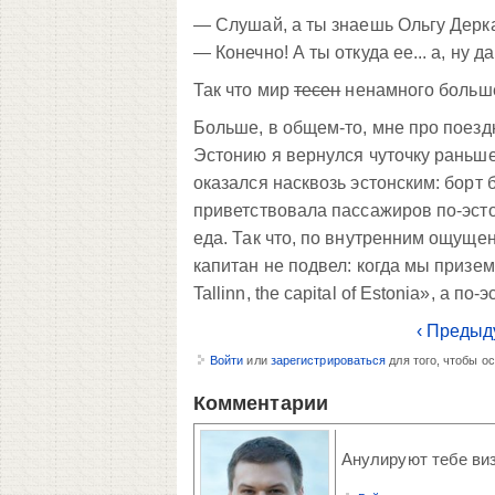
— Слушай, а ты знаешь Ольгу Дерк
— Конечно! А ты откуда ее... а, ну да
Так что мир
тесен
ненамного больше
Больше, в общем-то, мне про поездк
Эстонию я вернулся чуточку раньше
оказался насквозь эстонским: борт
приветствовала пассажиров по-эстон
еда. Так что, по внутренним ощущени
капитан не подвел: когда мы призе
Tallinn, the capital of Estonia», а по-
‹ Предыд
Войти
или
зарегистрироваться
для того, чтобы о
Комментарии
Анулируют тебе визу