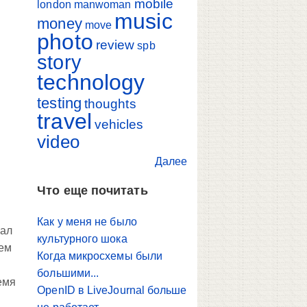
mobile
london
manwoman
music
money
move
photo
review
spb
story
technology
testing
thoughts
travel
vehicles
video
Далее
Что еще почитать
Как у меня не было
хал
культурного шока
сем
Когда микросхемы были
большими...
емя
OpenID в LiveJournal больше