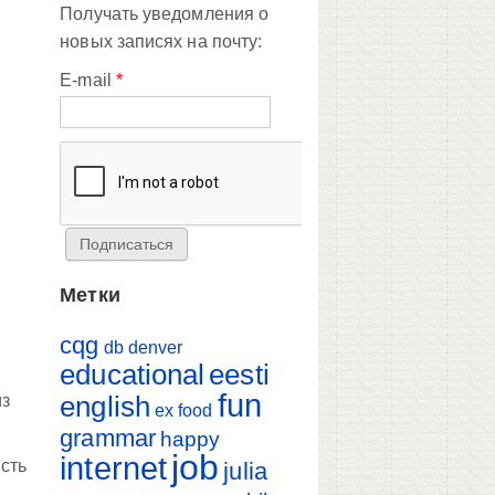
Получать уведомления о
новых записях на почту:
E-mail
*
Метки
cqg
db
denver
educational
eesti
fun
english
из
ex
food
grammar
happy
job
internet
Есть
julia