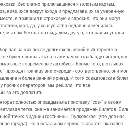
аховки, бесплатно прилагавшиеся к золотым картам.
ов, вившихся вокруг входа и предлагавших за умеренную
месте, я позвонил в страховую и спросил, что они могут
тветили, мол, да, у консульства недавно изменились
те, мы вам бесплатно выдадим другую, которая их устроит.
ор пал на них после долгих ковыряний в Интернете в
 не будет предлагать пассажирам контрабанду сигарет, и у
ормальные современные автобусы. Кроме того, в отзывах
" проходят границу вне очереди - соответственно, они мог
авление и более ранний приезд. И хотя совавтовские биле
 у прочих операторов, мы решили, что все
ы за это доплатить.
нтора полностью оправдывала приставку "сов-" в своем
ветливая тетка, она же занимается продажей билетов. Бил
ной точке: в здании гостиницы "Пулковская" (что для нас,
онце города). Но в остальном сервис "Совавто" оказался