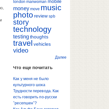
mobile
london
manwoman
music
money
о,
move
photo
review
spb
и
story
technology
testing
thoughts
travel
vehicles
video
Далее
Что еще почитать
Как у меня не было
культурного шока
Трудности перевода. Как
есть говорить по-русски
"ресепшен"?