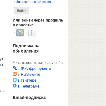
Запросить новый пароль
Или войти через профиль
в соцсети:
Login with Mail.ru
Login with Яндекс
Подписка на
обновления
ут
Читать новые записи у себя:
ты
в ЖЖ-френдленте
в RSS-ленте
в твиттере
в Телеграме
еты
Email-подписка