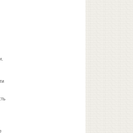
и.
о
ти
сть
е