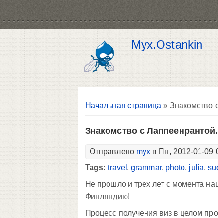
Myx.Ostankin
Вы здесь
Начальная страница
» Знакомство с
Знакомство с Лаппеенрантой.
Отправлено
myx
в Пн, 2012-01-09 
Tags:
travel
,
grammar
,
photo
,
julia
,
su
Не прошло и трех лет с момента на
Финляндию!
Процесс получения виз в целом прош