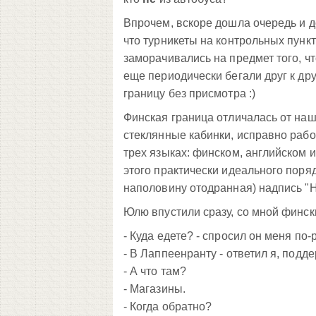
Впрочем, вскоре дошла очередь и д
что турникеты на контрольных пунк
заморачивались на предмет того, ч
еще периодически бегали друг к дру
границу без присмотра :)
Финская граница отличалась от наше
стеклянные кабинки, исправно раб
трех языках: финском, английском
этого практически идеального поряд
наполовину отодранная) надпись "Не
Юлю впустили сразу, со мной финск
- Куда едете? - спросил он меня по-
- В Лаппеенранту - ответил я, подд
- А что там?
- Магазины.
- Когда обратно?