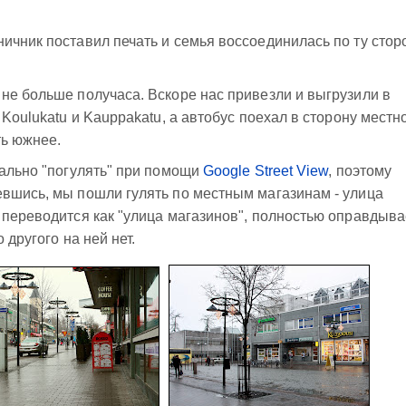
ичник поставил печать и семья воссоединилась по ту стор
не больше получаса. Вскоре нас привезли и выгрузили в
 Koulukatu и Kauppakatu, а автобус поехал в сторону местн
ть южнее.
уально "погулять" при помощи
Google Street View
, поэтому
евшись, мы пошли гулять по местным магазинам - улица
 переводится как "улица магазинов", полностью оправдыва
 другого на ней нет.