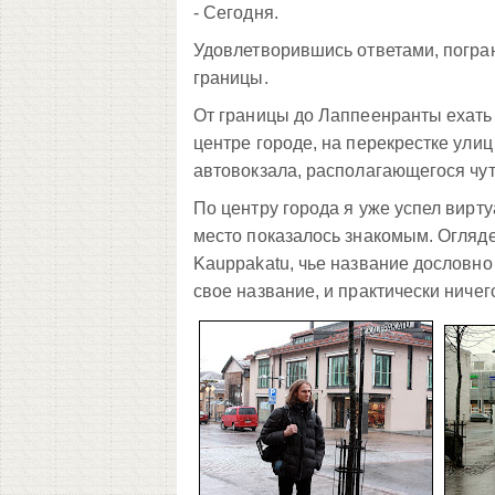
- Сегодня.
Удовлетворившись ответами, погран
границы.
От границы до Лаппеенранты ехать 
центре городе, на перекрестке улиц
автовокзала, располагающегося чу
По центру города я уже успел вирт
место показалось знакомым. Огляд
Kauppakatu, чье название дословно
свое название, и практически ничего