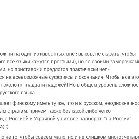
ж ни на один из известных мне языков, не сказать, чтобы
ого все языки кажутся простыми), но со своими заморочкам
, но приставок и предлогов практически нет -
тся на всевозможные суффиксы и окончания. Чтобы все эт
ет около пятнадцати падежей! Но в общем уровень сложнос
русского языка.
ешает финскому иметь ту же, что и в русском, неоднозначно
ным странам, причем также без какой-либо четко
, с Россией и Украиной у них все наоборот: "на России"
) :)
о не то, чтобы совсем мало, но и не слишком много: четыр