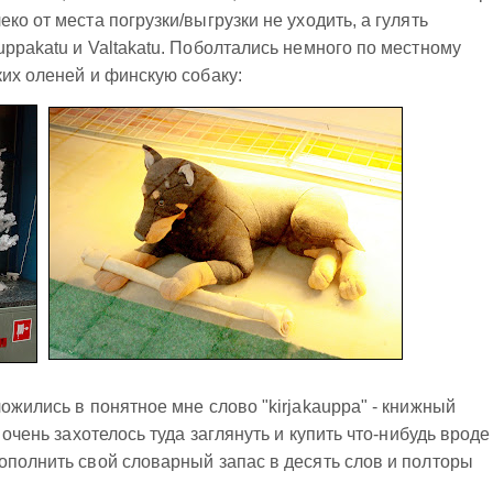
ко от места погрузки/выгрузки не уходить, а гулять
uppakatu и Valtakatu. Поболтались немного по местному
ких оленей и финскую собаку:
ожились в понятное мне слово "kirjakauppa" - книжный
 очень захотелось туда заглянуть и купить что-нибудь вроде
ополнить свой словарный запас в десять слов и полторы