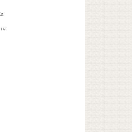
е,
 на