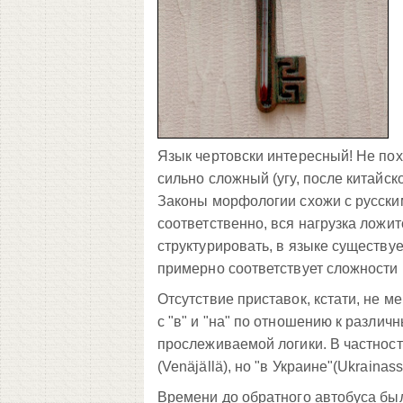
Язык чертовски интересный! Не похо
сильно сложный (угу, после китайск
Законы морфологии схожи с русскими
соответственно, вся нагрузка ложи
структурировать, в языке существу
примерно соответствует сложности 
Отсутствие приставок, кстати, не м
с "в" и "на" по отношению к различ
прослеживаемой логики. В частности
(Venäjällä), но "в Украине"(Ukrainassa
Времени до обратного автобуса был