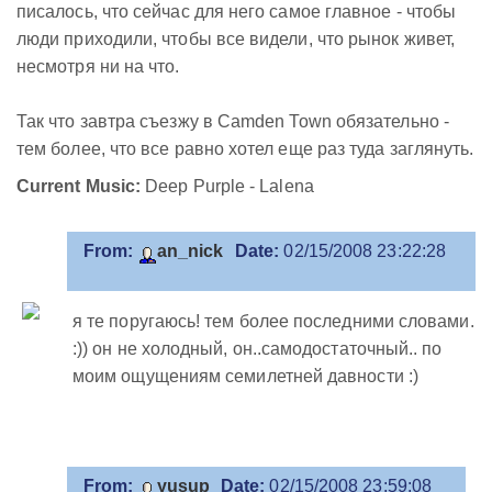
писалось, что сейчас для него самое главное - чтобы
люди приходили, чтобы все видели, что рынок живет,
несмотря ни на что.
Так что завтра съезжу в Camden Town обязательно -
тем более, что все равно хотел еще раз туда заглянуть.
Current Music:
Deep Purple - Lalena
From:
an_nick
Date:
02/15/2008 23:22:28
я те поругаюсь! тем более последними словами..
:)) он не холодный, он..самодостаточный.. по
моим ощущениям семилетней давности :)
From:
yusup
Date:
02/15/2008 23:59:08