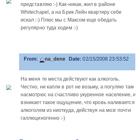
представляю :-) Как-никак, жил в районе
Whitechapel, а на Брик Лейн квартиру себе
искал :-) Плюс мы с Максом еще обедать
регулярно туда ходим :-)
From:
na_dene
Date:
02/15/2008 23:53:52
На меня те места действуют как алкоголь.
Честно, ни капли в рот не возьму, а погуляю там -
насмотрюс на счастливо укуренное население, и
взникает такое ощущение, что кровь наливается
алкоголем из ниоткуда, действуя на мозг почти
галлюциногенно :-)