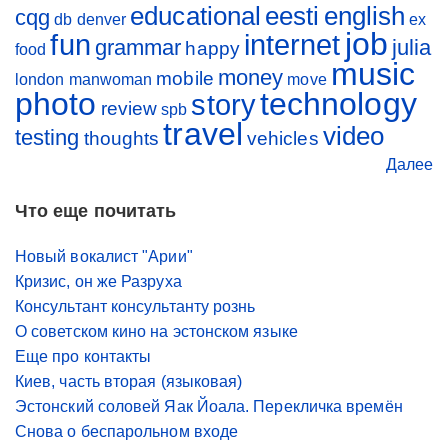
educational
eesti
english
cqg
db
denver
ex
job
fun
internet
grammar
julia
happy
food
music
money
mobile
london
manwoman
move
photo
technology
story
review
spb
travel
video
testing
thoughts
vehicles
Далее
Что еще почитать
Новый вокалист "Арии"
Кризис, он же Разруха
Консультант консультанту рознь
О советском кино на эстонском языке
Еще про контакты
Киев, часть вторая (языковая)
Эстонский соловей Яак Йоала. Перекличка времён
Снова о беспарольном входе