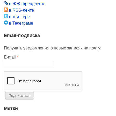
в ЖЖ-френдленте
в RSS-ленте
в твиттере
в Телеграме
Email-подписка
Получать уведомления о новых записях на почту:
E-mail
*
Метки