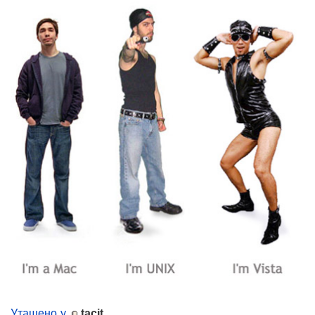
Утащено у
tacit