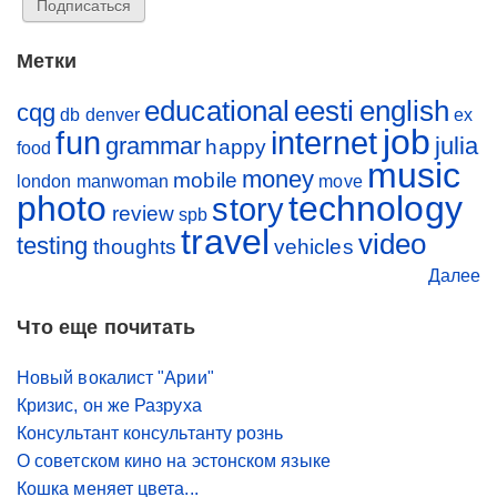
Метки
educational
eesti
english
cqg
db
denver
ex
job
fun
internet
grammar
julia
happy
food
music
money
mobile
london
manwoman
move
photo
technology
story
review
spb
travel
video
testing
thoughts
vehicles
Далее
Что еще почитать
Новый вокалист "Арии"
Кризис, он же Разруха
Консультант консультанту рознь
О советском кино на эстонском языке
Кошка меняет цвета...