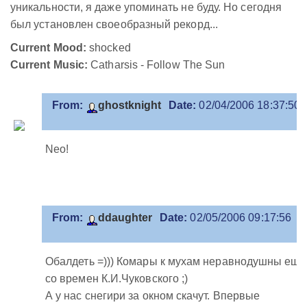
уникальности, я даже упоминать не буду. Но сегодня
был установлен своеобразный рекорд...
Current Mood:
shocked
Current Music:
Catharsis - Follow The Sun
From:
ghostknight
Date:
02/04/2006 18:37:50
Neo!
From:
ddaughter
Date:
02/05/2006 09:17:56
Обалдеть =))) Комары к мухам неравнодушны еще
со времен К.И.Чуковского ;)
А у нас снегири за окном скачут. Впервые