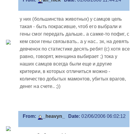
у них (большинства животных) у самцов цель
такая - быть покрасивше, чтоб его выбрали и
гены смог передать дальше.. а самке-то пофиг, с
кем свои гены связывать.. а у нас.. эх, на девять
девченок по статистике десять ребят (с) хотя все
равно, говорят, женщина выбирает ;) тока у
наших самцов всегда были еще и другие
критерии, в которых отличиться можно -
количество добытых мамонтов, убитых врагов,
денег на счете.. ;))
From:
_heavyn_
Date:
02/06/2006 06:02:12