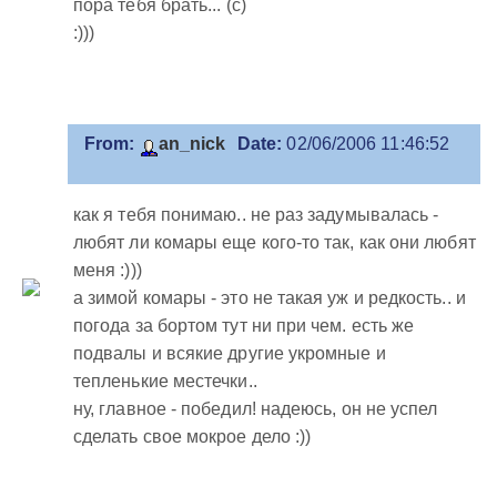
пора тебя брать... (с)
:)))
From:
an_nick
Date:
02/06/2006 11:46:52
как я тебя понимаю.. не раз задумывалась -
любят ли комары еще кого-то так, как они любят
меня :)))
а зимой комары - это не такая уж и редкость.. и
погода за бортом тут ни при чем. есть же
подвалы и всякие другие укромные и
тепленькие местечки..
ну, главное - победил! надеюсь, он не успел
сделать свое мокрое дело :))