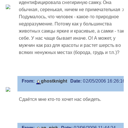
идентифицировала снегириную самку. Она
обычная, серенькая, ничем не примечательная :/
Подумалось, что человек - какое-то природное
недоразумение. Потому как у большинства
животных самцы яркие и красивые, а самки - так
себе. У нас чаще бывает иначе. О! А может, у
мужчин как раз для красоты и растет шерсть во
всяких ненужных местах (борода, грудь и т.п.)?
From:
ghostknight
Date:
02/05/2006 16:26:16
Сдаётся мне кто-то хочет нас обидеть.
From:
an_nick
Date:
02/06/2006 11:44:24