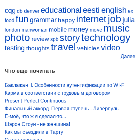
educational
eesti
english
cqg
db
denver
ex
job
fun
internet
grammar
julia
happy
food
music
money
mobile
london
manwoman
move
photo
technology
story
review
spb
travel
video
testing
thoughts
vehicles
Далее
Что еще почитать
Баклажан II. Особенности аутентификации по Wi-Fi
Карма в соответствии с трудовым договором
Present Perfect Continuous
Финальный аккорд. Первая ступень - Ливерпуль
Ё-моё, что ж я сделал-то...
Шэрон Стоун - не женщина!
Как мы съездили в Тарту
О тестировании