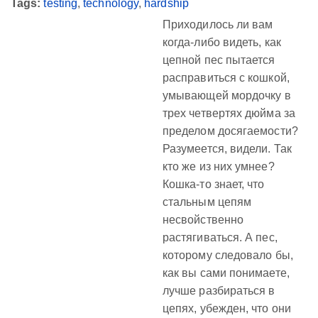
Tags:
testing
,
technology
,
hardship
Приходилось ли вам
когда-либо видеть, как
цепной пес пытается
расправиться с кошкой,
умывающей мордочку в
трех четвертях дюйма за
пределом досягаемости?
Разумеется, видели. Так
кто же из них умнее?
Кошка-то знает, что
стальным цепям
несвойственно
растягиваться. А пес,
которому следовало бы,
как вы сами понимаете,
лучше разбираться в
цепях, убежден, что они