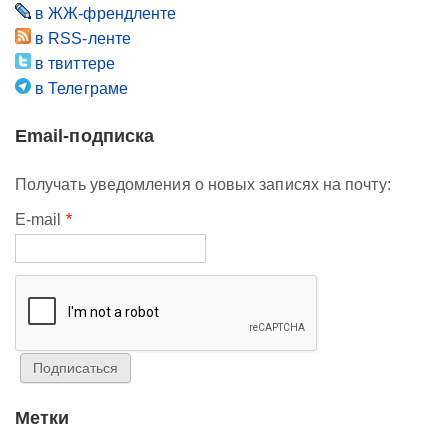
в ЖЖ-френдленте
в RSS-ленте
в твиттере
в Телеграме
Email-подписка
Получать уведомления о новых записях на почту:
E-mail
*
Метки