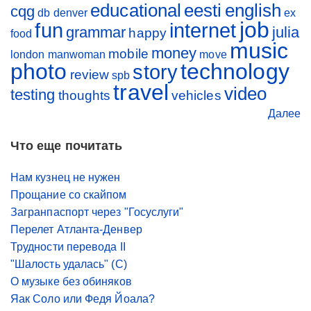
educational
eesti
english
cqg
db
denver
ex
job
fun
internet
grammar
julia
happy
food
music
money
mobile
london
manwoman
move
photo
technology
story
review
spb
travel
video
testing
thoughts
vehicles
Далее
Что еще почитать
Нам кузнец не нужен
Прощание со скайпом
Загранпаспорт через "Госуслуги"
Перелет Атланта-Денвер
Трудности перевода II
"Шалость удалась" (С)
О музыке без обиняков
Яак Соло или Федя Йоала?