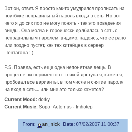
Вот он, ответ. Я просто как-то умудрился прописать на
ноутбуке неправильный пароль входа в сеть. Но вот
чего я до сих пор не могу понять - так это поведения
винды. Она молча и героически долбилась в сеть с
неправильным паролем, видимо, надеясь, что ее рано
или поздно пустят, как тех китайцев в сервер
Пентагона :-)
P.S. Правда, есть еще одна непонятная вещь. В
процессе экспериментов с точкой доступа я, кажется,
пробовал все варианты, в том числе и снятие пароля
на вход в сеть... или мне это только кажется?
Current Mood:
dorky
Current Music:
Sopor Aeternus - Imhotep
From:
an_nick
Date:
07/02/2007 11:00:37