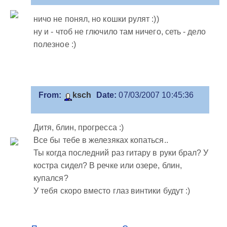
ничо не понял, но кошки рулят :))
ну и - чтоб не глючило там ничего, сеть - дело
полезное :)
From:
ksch
Date:
07/03/2007 10:45:36
Дитя, блин, прогресса :)
Все бы тебе в железяках копаться..
Ты когда последний раз гитару в руки брал? У
костра сидел? В речке или озере, блин,
купался?
У тебя скоро вместо глаз винтики будут :)