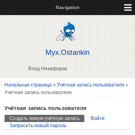
Navigation
Myx.Ostankin
Влад Никифоров
Вы здесь
Начальная страница
»
Учётная запись пользователя
»
П
Учётная запись пользователя
н
о
Учётная запись пользователя
Главные вкладки
Создать новую учётную запись
(активная вкладка)
Войти
Запросить новый пароль