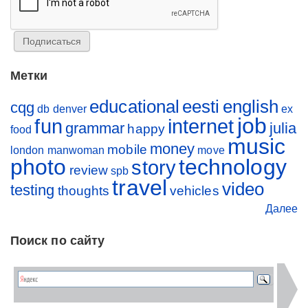
Метки
educational
eesti
english
cqg
db
denver
ex
job
fun
internet
grammar
julia
happy
food
music
money
mobile
london
manwoman
move
photo
technology
story
review
spb
travel
video
testing
thoughts
vehicles
Далее
Поиск по сайту