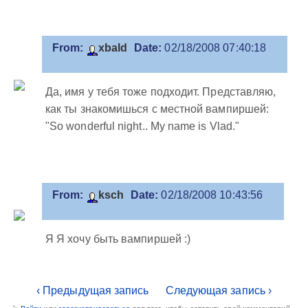
From:
xbald
Date:
02/18/2008 07:40:18
Да, имя у тебя тоже подходит. Представляю,
как ты знакомишься с местной вампиршей:
"So wonderful night.. My name is Vlad."
From:
ksch
Date:
02/18/2008 10:43:56
Я Я хочу быть вампиршей :)
‹ Предыдущая запись
Следующая запись ›