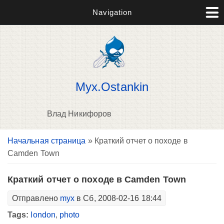
Navigation
Myx.Ostankin
Влад Никифоров
Вы здесь
Начальная страница
» Краткий отчет о походе в
В
Camden Town
д
п
Краткий отчет о походе в Camden Town
Отправлено
myx
в Сб, 2008-02-16 18:44
Tags:
london
,
photo