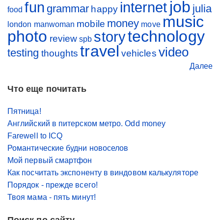
job
fun
internet
grammar
julia
happy
food
music
money
mobile
london
manwoman
move
photo
technology
story
review
spb
travel
video
testing
thoughts
vehicles
Далее
Что еще почитать
Пятница!
Английский в питерском метро. Odd money
Farewell to ICQ
Романтические будни новоселов
Мой первый смартфон
Как посчитать экспоненту в виндовом калькуляторе
Порядок - прежде всего!
Твоя мама - пять минут!