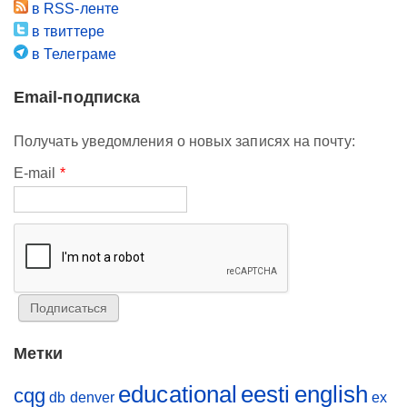
в RSS-ленте
в твиттере
в Телеграме
Email-подписка
Получать уведомления о новых записях на почту:
E-mail
*
Метки
educational
eesti
english
cqg
db
denver
ex