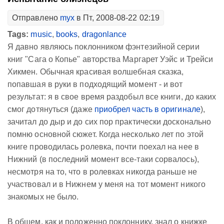
Отправлено
myx
в Пт, 2008-08-22 02:19
Tags:
music
,
books
,
dragonlance
Я давно являюсь поклонником фэнтезийной серии
книг "Сага о Копье" авторства Маргарет Уэйс и Трейси
Хикмен. Обычная красивая волшебная сказка,
попавшая в руки в подходящий момент - и вот
результат: я в свое время раздобыл все книги, до каких
смог дотянуться (даже
приобрел часть в оригинале
),
зачитал до дыр и до сих пор практически досконально
помню основной сюжет. Когда несколько лет по этой
книге проводилась ролевка, почти поехал на нее в
Нижний (в последний момент все-таки сорвалось),
несмотря на то, что в ролевках никогда раньше не
участвовал и в Нижнем у меня на тот момент никого
знакомых не было.
В общем, как и положенно поклоннику, знал о книжке