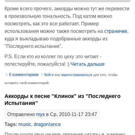
Кроме всего прочего, аккорды можно тут же перевести
в произвольную тональность. Под катом можно
посмотреть, как это все работает. Пример
использования можно также посмотреть на
страничке
,
куда я выкладываю подобранные аккорды из
"Последнего испытания".
P.S. Если кто из коллег по цеху это читает -
потестируйте, пожалуйста! :)
Читать дальше
6 комментариев
Войти
или
зарегистрироваться
для того, чтобы
оставить свой комментарий.
Аккорды к песне "Клинок" из "Последнего
Испытания"
Отправлено
myx
в Ср, 2010-11-17 23:47
Tags:
music
,
dragonlance
После почти двух недель терзания гитары я, наконец,