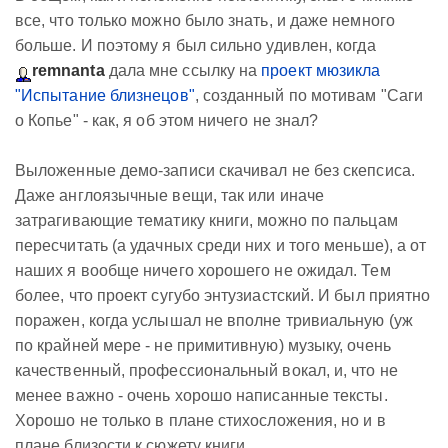
все, что только можно было знать, и даже немного
больше. И поэтому я был сильно удивлен, когда
remnanta
дала мне ссылку на
проект мюзикла
"Испытание близнецов"
, созданный по мотивам "Саги
о Копье" - как, я об этом ничего не знал?
Выложенные демо-записи скачивал не без скепсиса.
Даже англоязычные вещи, так или иначе
затрагивающие тематику книги, можно по пальцам
пересчитать (а удачных среди них и того меньше), а от
наших я вообще ничего хорошего не ожидал. Тем
более, что проект сугубо энтузиастский. И был приятно
поражен, когда услышал не вполне тривиальную (уж
по крайней мере - не примитивную) музыку, очень
качественный, профессиональный вокал, и, что не
менее важно - очень хорошо написанные тексты.
Хорошо не только в плане стихосложения, но и в
плане близости к сюжету книги.