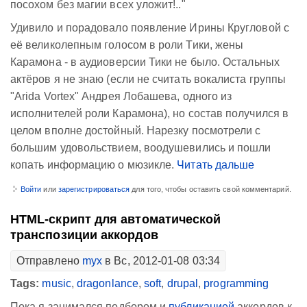
посохом без магии всех уложит!.."
Удивило и порадовало появление Ирины Кругловой с
её великолепным голосом в роли Тики, жены
Карамона - в аудиоверсии Тики не было. Остальных
актёров я не знаю (если не считать вокалиста группы
"Arida Vortex" Андрея Лобашева, одного из
исполнителей роли Карамона), но состав получился в
целом вполне достойный. Нарезку посмотрели с
большим удовольствием, воодушевились и пошли
копать информацию о мюзикле.
Читать дальше
Войти
или
зарегистрироваться
для того, чтобы оставить свой комментарий.
HTML-скрипт для автоматической
транспозиции аккордов
Отправлено
myx
в Вс, 2012-01-08 03:34
Tags:
music
,
dragonlance
,
soft
,
drupal
,
programming
Пока я занимался подбором и
публикацией
аккордов к