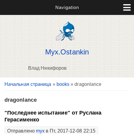
Navigation
Myx.Ostankin
Влад Никифоров
Вы здесь
Начальная страница
»
books
» dragonlance
В
д
п
dragonlance
"Последнее испытание" от Руслана
Герасименко
Отправлено
myx
в Пт, 2017-12-08 22:15