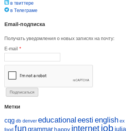
в твиттере
в Телеграме
Email-подписка
Получать уведомления о новых записях на почту:
E-mail
*
Метки
educational
eesti
english
cqg
db
denver
ex
job
fun
internet
grammar
julia
happy
food