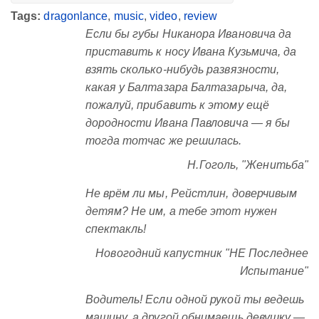
Tags:
dragonlance
,
music
,
video
,
review
Если бы губы Никанора Ивановича да
приставить к носу Ивана Кузьмича, да
взять сколько-нибудь развязности,
какая у Балтазара Балтазарыча, да,
пожалуй, прибавить к этому ещё
дородности Ивана Павловича — я бы
тогда тотчас же решилась.
Н.Гоголь, "Женитьба"
Не врём ли мы, Рейстлин, доверчивым
детям? Не им, а тебе этот нужен
спектакль!
Новогодний капустник "НЕ Последнее
Испытание"
Водитель! Если одной рукой ты ведешь
машину, а другой обнимаешь девушку —