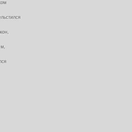
ом

льстился

он,

м,

ся
