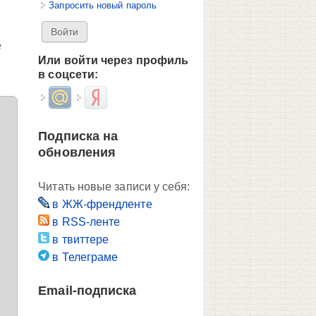
Запросить новый пароль
е
Или войти через профиль
в соцсети:
Login with Mail.ru
Login with Яндекс
Подписка на
обновления
Читать новые записи у себя:
в ЖЖ-френдленте
в RSS-ленте
в твиттере
в Телеграме
Email-подписка