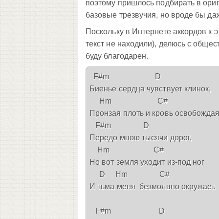
поэтому пришлось подбирать в ориг
базовые трезвучия, но вроде бы да
Поскольку в Интернете аккордов к 
текст не находили), делюсь с обще
буду благодарен.
  F#m                       D

Биенье сердца чувствует клинок,

     Hm                       C#

Пронзая плоть и кровь освобождая.
   F#m                D

Передо мною тысячи дорог,

    Hm                      C#

Но вот земля уходит из-под ног

     D     Hm                C#

И тьма меня  безмолвно окружает.

   F#m                        D
