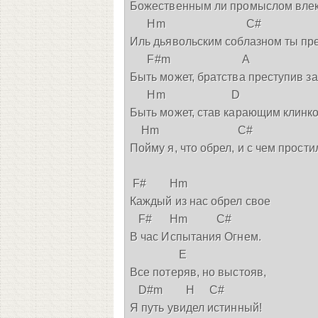
Божественным ли промыслом влек
      Hm                            C#

Иль дьявольским соблазном ты пре
      F#m                         A

Быть может, братства преступив зак
      Hm                       D

Быть может, став карающим клинко
    Hm                           C#

Пойму я, что обрел, и с чем простил
 F#        Hm

Каждый из нас обрел свое

   F#      Hm          C# 

В час Испытания Огнем.

                 E

Все потеряв, но выстояв,

   D#m        H     C#

Я путь увидел истинный!
