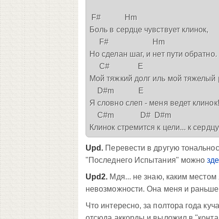
 F#            Hm

Боль в сердце чувствует клинок,

     F#                      Hm

Но сделан шаг, и нет пути обратно.

     C#              E

Мой тяжкий долг иль мой тяжелый р
    D#m            E

Я словно слеп - меня ведет клинок!
    C#m             D#  D#m

Клинок стремится к цели... к сердцу
Upd.
Перевести в другую тональност
"Последнего Испытания" можно
зд
Upd2.
Мдя... не знаю, каким местом
невозможности. Она меня и раньше с
Что интересно, за полтора года куч
отсюда аккорды и выложил в "контак