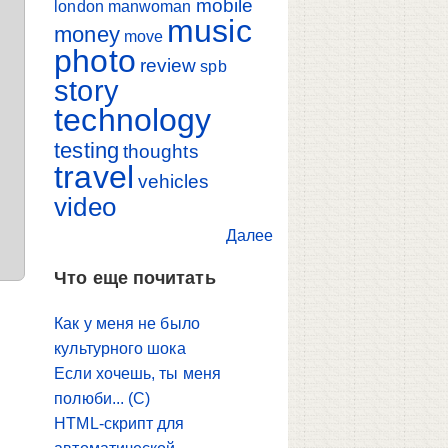
mobile
london
manwoman
music
money
move
photo
review
spb
story
technology
testing
thoughts
travel
vehicles
video
Далее
Что еще почитать
Как у меня не было
культурного шока
Если хочешь, ты меня
полюби... (С)
HTML-скрипт для