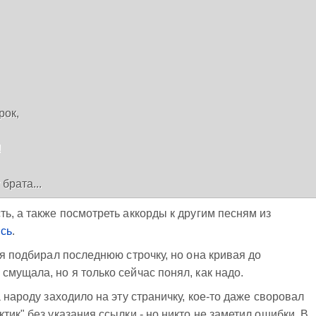
ок,



 брата...
ь, а также посмотреть аккорды к другим песням из
есь
.
 я подбирал последнюю строчку, но она кривая до
мущала, но я только сейчас понял, как надо.
а народу заходило на эту страничку, кое-то даже своровал
тик" без указания ссылки - но никто не заметил ошибки. В