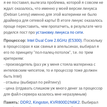
я ее поставил, вылезла проблема, которой я совсем не
ждал: оказалось, что именно у моей версии линукса
(Debian Lenny) именно для этой материнки не было
драйвера для сетевой карты! В итоге линукс оказалось
проще переставить, чем пропатчить, в результате чего
родился пост про
установку линукса по сети
.
Процессор:
Intel Dual Core 2.6GHz (E5300)
. Поскольку
в процессорах я как свинья в апельсинах, выбирал я
его по принципу "пол-палец-потолок", т.е. по трем
критериям:
- производитель (раз уж у меня стояла материнка с
интеловским чипсетом, то и процессор тоже должен
быть Intel)
- отзывы (выбирал по рейтингу)
- цена (отдавать слишком уж много денег за процессор
для файл-сервера казалось мне неразумным)
Память:
DDR2, Kingston, KVR800D2N6K2
. Выбирал