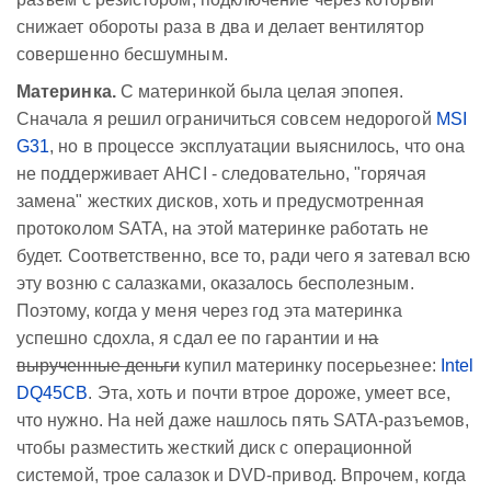
снижает обороты раза в два и делает вентилятор
совершенно бесшумным.
Материнка.
С материнкой была целая эпопея.
Сначала я решил ограничиться совсем недорогой
MSI
G31
, но в процессе эксплуатации выяснилось, что она
не поддерживает AHCI - следовательно, "горячая
замена" жестких дисков, хоть и предусмотренная
протоколом SATA, на этой материнке работать не
будет. Соответственно, все то, ради чего я затевал всю
эту возню с салазками, оказалось бесполезным.
Поэтому, когда у меня через год эта материнка
успешно сдохла, я сдал ее по гарантии и
на
вырученные деньги
купил материнку посерьезнее:
Intel
DQ45CB
. Эта, хоть и почти втрое дороже, умеет все,
что нужно. На ней даже нашлось пять SATA-разъемов,
чтобы разместить жесткий диск с операционной
системой, трое салазок и DVD-привод. Впрочем, когда