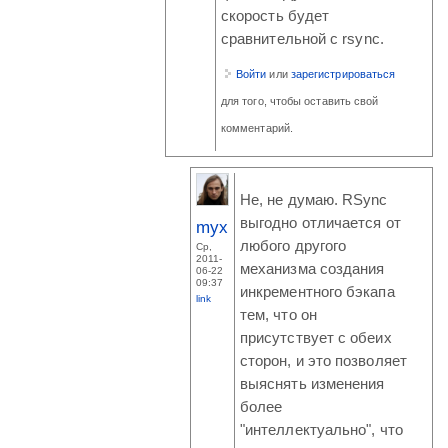
скорость будет
сравнительной с rsync.
Войти
или
зарегистрироваться
для того, чтобы оставить свой
комментарий.
Не, не думаю. RSync
выгодно отличается от
myx
любого другого
Ср,
2011-
механизма создания
06-22
09:37
инкрементного бэкапа
link
тем, что он
присутствует с обеих
сторон, и это позволяет
выяснять изменения
более
"интеллектуально", что