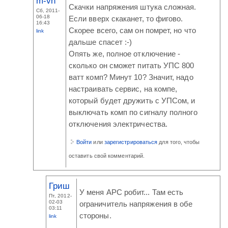
m-vn
Скачки напряжения штука сложная.
Сб, 2011-
06-18
Если вверх скаканет, то фигово.
16:43
Скорее всего, сам он помрет, но что
link
дальше спасет :-)
Опять же, полное отключение -
сколько он сможет питать УПС 800
ватт комп? Минут 10? Значит, надо
настраивать сервис, на компе,
который будет дружить с УПСом, и
выключать комп по сигналу полного
отключения электричества.
Войти
или
зарегистрироваться
для того, чтобы
оставить свой комментарий.
Гриш
У меня APC робит... Там есть
Пт, 2012-
02-03
ограничитель напряжения в обе
03:11
стороны.
link