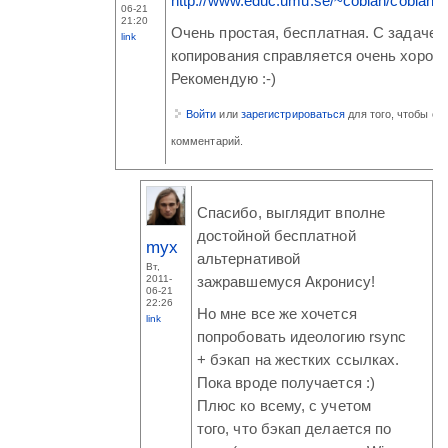
http://www.educ.umu.se/~cobian/cobianb
06-21
21:20
Очень простая, бесплатная. С задачей
link
копирования справляется очень хорош
Рекомендую :-)
Войти
или
зарегистрироваться
для того, чтобы ос
комментарий.
Спасибо, выглядит вполне
достойной бесплатной
myx
альтернативой
Вт,
2011-
зажравшемуся Акронису!
06-21
22:26
Но мне все же хочется
link
попробовать идеологию rsync
+ бэкап на жестких ссылках.
Пока вроде получается :)
Плюс ко всему, с учетом
того, что бэкап делается по