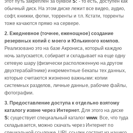
этот путь закреплен за буквой
S:
- то есть, доступен как
обычный диск. На этом диске лежит все видео, аудио,
софт, книжки, фотки, торренты и т.п. Кстати, торренты
тоже качаются прямо на сервере.
2. Ежедневное (точнее, еженощное) создание
резервных копий с моего и Юлькиного компов.
Реализовано это на базе Акрониса, который каждую
ночь запускается, собирает и складывает на еще одну
сетевую шару (физически расположенную на другом
двухтерабайтнике) инкрементные бекапы тех данных,
которые считаются жизненно важными: копии
системных разделов, личные данные, рабочие файлы,
фотографии.
3. Предоставление доступа к отдельно взятому
каталогу извне через Интернет.
Для этого на диске
S:
существует специальный каталог
www
. Все, что туда
складывается, можно скачать через Интернет по
специальной ссылочке. URL ссылки состоит из нашего