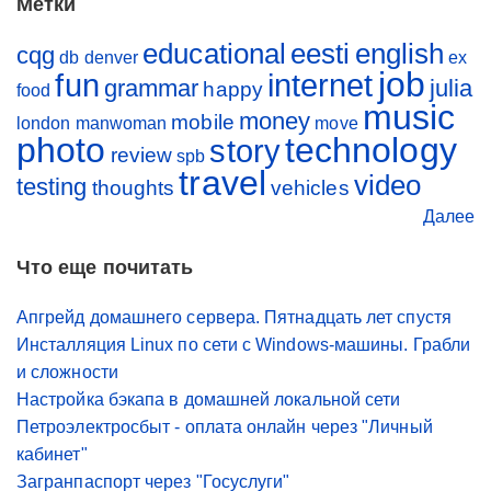
Метки
educational
eesti
english
cqg
db
denver
ex
job
fun
internet
grammar
julia
happy
food
music
money
mobile
london
manwoman
move
photo
technology
story
review
spb
travel
video
testing
thoughts
vehicles
Далее
Что еще почитать
Апгрейд домашнего сервера. Пятнадцать лет спустя
Инсталляция Linux по сети с Windows-машины. Грабли
и сложности
Настройка бэкапа в домашней локальной сети
Петроэлектросбыт - оплата онлайн через "Личный
кабинет"
Загранпаспорт через "Госуслуги"