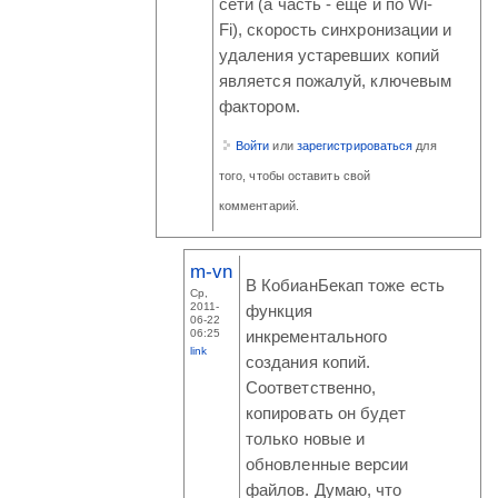
сети (а часть - еще и по Wi-
Fi), скорость синхронизации и
удаления устаревших копий
является пожалуй, ключевым
фактором.
Войти
или
зарегистрироваться
для
того, чтобы оставить свой
комментарий.
m-vn
В КобианБекап тоже есть
Ср,
2011-
функция
06-22
06:25
инкрементального
link
создания копий.
Соответственно,
копировать он будет
только новые и
обновленные версии
файлов. Думаю, что