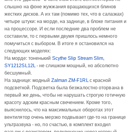
слышно на фоне жужжания вращающихся блинов
жестких дисков. А их там (помимо тех, что в салазках)
четыре штуки: на морде, на заднице, в блоке питания и
на процессоре. И если последние два проблем не
составили, то с первыми двумя пришлось немного
помучиться с выбором. В итоге я остановился на
следующих моделях:
На морде: тоненький
Scythe Slip Stream Slim,
SY1212SL12L
- не слишком мощный, но абсолютно
бесшумный.
На заднице: модный
Zalman ZM-F1RL
с красной
подсветкой. Подсветка была безжалостно оторвана в
первый же день, чтобы не нарушать строгую готичную
красоту адским красным свечением. Кроме того,
выяснилось, что на максимальных оборотах этот
вентилятор очень мерзко подвывает где-то на границе
ультразвука - но, по счастью, в комплект входил
разъем с резистором, подключение через который