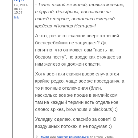
- Точно такой же миной, только меньше,
Сб, 2011-
06-18
и другой, дельфины, воевавшие на
15:57
link
нашей стороне, потопили немецкий
крейсер «Гюнтер Нетцер»!
А что, разве от скачков вверх хороший
бесперебойник не защищает? Да,
понятно, что он может сам "пасть на
боевом посту", но вроде как стоящее за
ним железо он должен спасти.
Хотя все-таки скачки вверх случаются
крайне редко, чаще все же проседания, а
то и полные отключения (блин,
насколько все же проще в английском,
там на каждый термин есть отдельное
слово: spikes, brownouts и blackouts) :)
Укладку сделаю, спасибо за совет! О
воздушных потоках я не подумал :)
Войти
или
зарегистрироваться
для того, чтобы