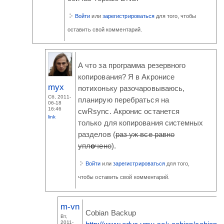
Войти
или
зарегистрироваться
для того, чтобы
оставить свой комментарий.
А что за программа резервного
копирования? Я в Акронисе
myx
потихоньку разочаровываюсь,
Сб, 2011-
планирую перебраться на
06-18
16:46
cwRsync. Акронис останется
link
только для копирования системных
разделов (
раз уж все равно
упл
о
чено
).
Войти
или
зарегистрироваться
для того,
чтобы оставить свой комментарий.
m-vn
Cobian Backup
Вт,
2011-