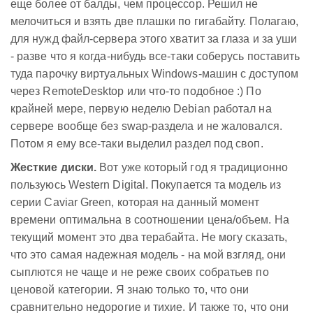
еще более от балды, чем процессор. Решил не
мелочиться и взять две плашки по гигабайту. Полагаю,
для нужд файл-сервера этого хватит за глаза и за уши
- разве что я когда-нибудь все-таки соберусь поставить
туда парочку виртуальных Windows-машин с доступом
через RemoteDesktop или что-то подобное :) По
крайней мере, первую неделю Debian работал на
сервере вообще без swap-раздела и не жаловался.
Потом я ему все-таки выделил раздел под своп.
Жесткие диски.
Вот уже который год я традиционно
пользуюсь Western Digital. Покупается та модель из
серии Caviar Green, которая на данный момент
времени оптимальна в соотношении цена/объем. На
текущий момент это два терабайта. Не могу сказать,
что это самая надежная модель - на мой взгляд, они
сыплются не чаще и не реже своих собратьев по
ценовой категории. Я знаю только то, что они
сравнительно недорогие и тихие. И также то, что они