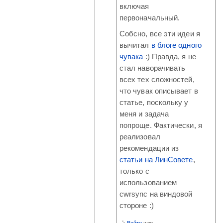
включая
первоначальный.
Собсно, все эти идеи я
вычитал
в блоге одного
чувака
:) Правда, я не
стал наворачивать
всех тех сложностей,
что чувак описывает в
статье, поскольку у
меня и задача
попроще. Фактически, я
реализовал
рекомендации из
статьи на ЛинСовете
,
только с
использованием
cwrsync на виндовой
стороне :)