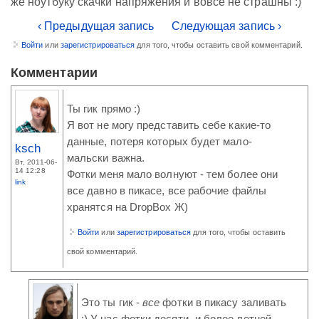
же ноутбуку скачки напряжения и вовсе не страшны :)
‹ Предыдущая запись
Следующая запись ›
Войти
или
зарегистрироваться
для того, чтобы оставить свой комментарий.
Комментарии
Ты гик прямо :)
Я вот не могу представить себе какие-то
данные, потеря которых будет мало-
ksch
мальски важна.
Вт, 2011-06-
14 12:28
Фотки меня мало волнуют - тем более они
link
все давно в пикасе, все рабочие файлы
хранятся на DropBox Ж)
Войти
или
зарегистрироваться
для того, чтобы оставить
свой комментарий.
Это ты гик -
все
фотки в пикасу заливать