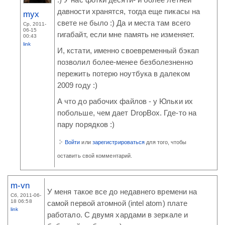
:) У нас фотки десяти- и более летней
давности хранятся, тогда еще пикасы на
myx
свете не было :) Да и места там всего
Ср, 2011-
06-15
гигабайт, если мне память не изменяет.
00:43
link
И, кстати, именно своевременный бэкап
позволил более-менее безболезненно
пережить потерю ноутбука в далеком
2009 году :)
А что до рабочих файлов - у Юльки их
побольше, чем дает DropBox. Где-то на
пару порядков :)
Войти
или
зарегистрироваться
для того, чтобы
оставить свой комментарий.
m-vn
У меня такое все до недавнего времени на
Сб, 2011-06-
18 06:58
самой первой атомной (intel atom) плате
link
работало. С двумя хардами в зеркале и