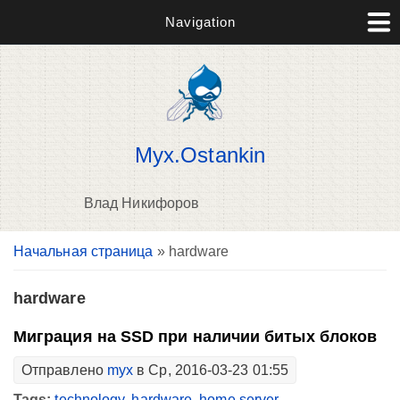
Navigation
Myx.Ostankin
Влад Никифоров
Вы здесь
Начальная страница
» hardware
В
д
п
hardware
Миграция на SSD при наличии битых блоков
Отправлено
myx
в Ср, 2016-03-23 01:55
Tags:
technology
,
hardware
,
home server