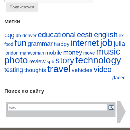
Метки
educational
eesti
english
cqg
db
denver
ex
job
fun
internet
grammar
julia
happy
food
music
money
mobile
london
manwoman
move
photo
technology
story
review
spb
travel
video
testing
thoughts
vehicles
Далее
Поиск по сайту