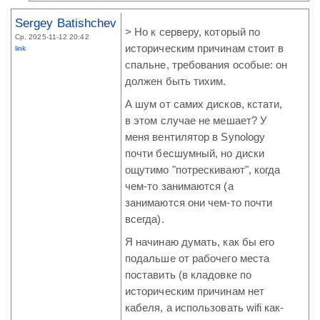
Sergey Batishchev
> Но к серверу, который по
Ср, 2025-11-12 20:42
историческим причинам стоит в
link
спальне, требования особые: он
должен быть тихим.
А шум от самих дисков, кстати,
в этом случае не мешает? У
меня вентилятор в Synology
почти бесшумный, но диски
ощутимо "потрескивают", когда
чем-то занимаются (а
занимаются они чем-то почти
всегда).
Я начинаю думать, как бы его
подальше от рабочего места
поставить (в кладовке по
историческим причинам нет
кабеля, а использовать wifi как-