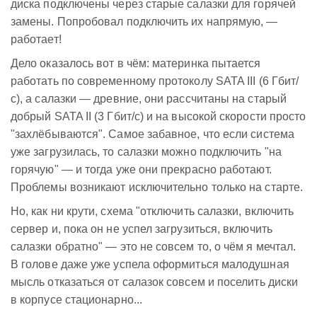
диска подключены через старые салазки для горячей
замены. Попробовал подключить их напрямую, —
работает!
Дело оказалось вот в чём: материнка пытается
работать по современному протоколу SATA III (6 Гбит/
с), а салазки — древние, они рассчитаны на старый
добрый SATA II (3 Гбит/с) и на высокой скорости просто
"захлёбываются". Самое забавное, что если система
уже загрузилась, то салазки можно подключить "на
горячую" — и тогда уже они прекрасно работают.
Проблемы возникают исключительно только на старте.
Но, как ни крути, схема "отключить салазки, включить
сервер и, пока он не успел загрузиться, включить
салазки обратно" — это не совсем то, о чём я мечтал.
В голове даже уже успела оформиться малодушная
мысль отказаться от салазок совсем и поселить диски
в корпусе стационарно...