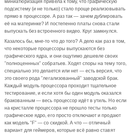
миниатюризация привела к тому, что графическую
подсистему (и не только) стало проще реализовывать
прямо в процессоре. А раз так — зачем дублировать
её на материнке? И постепенно платы снова стали
выпускать без встроенного видео. Круг замкнулся.
Казалось бы, мне-то что до того? А дело как раз в том,
что некоторые процессоры выпускаются без
графического ядра, и они ощутимо дешевле своих
"полноценнных" собратьев. Ходят споры на тему того,
специально это делается или нет — есть версия, что
это своего рода "легализованный" заводской брак.
Каждый модуль процессора проходит тщательное
тестирование, и если хотя бы один модуль оказался
бракованным — весь процессор идёт в утиль. Но если
на кристалле процессора не прошло тесты только
графическое ядро, его просто отключают и продают
как модель "F" — со скидкой. А что — отличный
вариант для геймеров, которые всё равно ставят