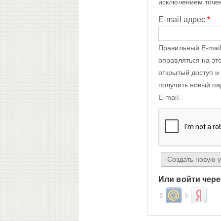
исключением точек
E-mail адрес
*
Правильный E-mail
оправляться на эт
открытый доступ и
получить новый па
E-mail.
Или войти чере
Login with Mail.ru
Login wit