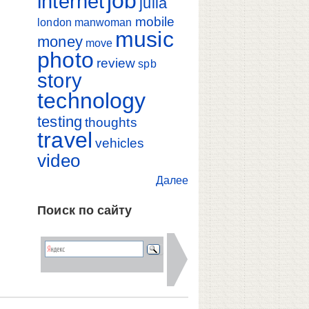
job
internet
julia
mobile
london
manwoman
music
money
move
photo
review
spb
story
technology
testing
thoughts
travel
vehicles
video
Далее
Поиск по сайту