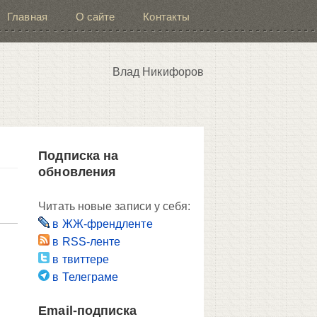
Главная
О сайте
Контакты
Влад Никифоров
Подписка на
обновления
Читать новые записи у себя:
в ЖЖ-френдленте
в RSS-ленте
в твиттере
в Телеграме
Email-подписка