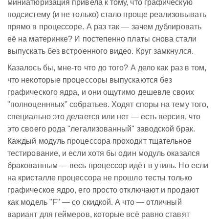
миниатюризация привела к тому, что графическую
подсистему (и не только) стало проще реализовывать
прямо в процессоре. А раз так — зачем дублировать
её на материнке? И постепенно платы снова стали
выпускать без встроенного видео. Круг замкнулся.
Казалось бы, мне-то что до того? А дело как раз в том,
что некоторые процессоры выпускаются без
графического ядра, и они ощутимо дешевле своих
"полноценнных" собратьев. Ходят споры на тему того,
специально это делается или нет — есть версия, что
это своего рода "легализованный" заводской брак.
Каждый модуль процессора проходит тщательное
тестирование, и если хотя бы один модуль оказался
бракованным — весь процессор идёт в утиль. Но если
на кристалле процессора не прошло тесты только
графическое ядро, его просто отключают и продают
как модель "F" — со скидкой. А что — отличный
вариант для геймеров, которые всё равно ставят