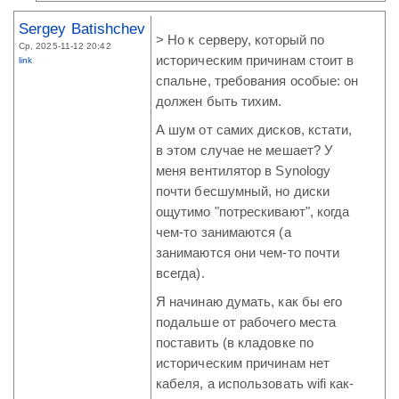
Sergey Batishchev
> Но к серверу, который по
Ср, 2025-11-12 20:42
историческим причинам стоит в
link
спальне, требования особые: он
должен быть тихим.
А шум от самих дисков, кстати,
в этом случае не мешает? У
меня вентилятор в Synology
почти бесшумный, но диски
ощутимо "потрескивают", когда
чем-то занимаются (а
занимаются они чем-то почти
всегда).
Я начинаю думать, как бы его
подальше от рабочего места
поставить (в кладовке по
историческим причинам нет
кабеля, а использовать wifi как-