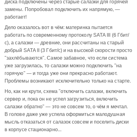
диска подключены через старые салазки для горячей
замены. Попробовал подключить их напрямую, —
работает!
Дело оказалось вот в чём: материнка пытается
работать по современному протоколу SATA III (6 Гбит/
с), а салазки — древние, они рассчитаны на старый
добрый SATA II (3 Гбит/с) и на высокой скорости просто
"захлёбываются". Самое забавное, что если система
уже загрузилась, то салазки можно подключить "на
горячую" — и тогда уже они прекрасно работают.
Проблемы возникают исключительно только на старте.
Но, как ни крути, схема "отключить салазки, включить
сервер и, пока он не успел загрузиться, включить
салазки обратно" — это не совсем то, о чём я мечтал.
В голове даже уже успела оформиться малодушная
мысль отказаться от салазок совсем и поселить диски
в корпусе стационарно...