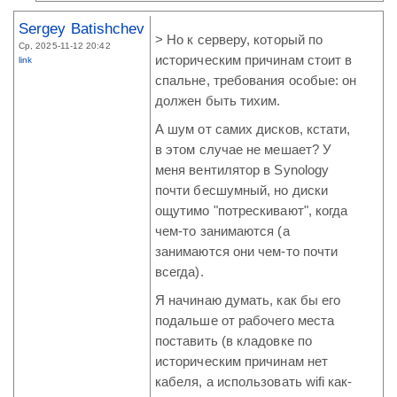
Sergey Batishchev
> Но к серверу, который по
Ср, 2025-11-12 20:42
историческим причинам стоит в
link
спальне, требования особые: он
должен быть тихим.
А шум от самих дисков, кстати,
в этом случае не мешает? У
меня вентилятор в Synology
почти бесшумный, но диски
ощутимо "потрескивают", когда
чем-то занимаются (а
занимаются они чем-то почти
всегда).
Я начинаю думать, как бы его
подальше от рабочего места
поставить (в кладовке по
историческим причинам нет
кабеля, а использовать wifi как-