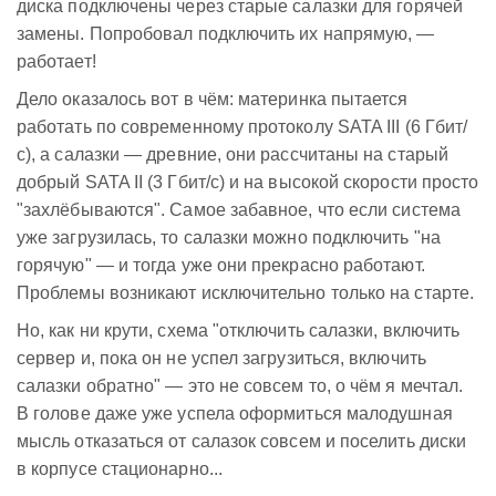
диска подключены через старые салазки для горячей
замены. Попробовал подключить их напрямую, —
работает!
Дело оказалось вот в чём: материнка пытается
работать по современному протоколу SATA III (6 Гбит/
с), а салазки — древние, они рассчитаны на старый
добрый SATA II (3 Гбит/с) и на высокой скорости просто
"захлёбываются". Самое забавное, что если система
уже загрузилась, то салазки можно подключить "на
горячую" — и тогда уже они прекрасно работают.
Проблемы возникают исключительно только на старте.
Но, как ни крути, схема "отключить салазки, включить
сервер и, пока он не успел загрузиться, включить
салазки обратно" — это не совсем то, о чём я мечтал.
В голове даже уже успела оформиться малодушная
мысль отказаться от салазок совсем и поселить диски
в корпусе стационарно...