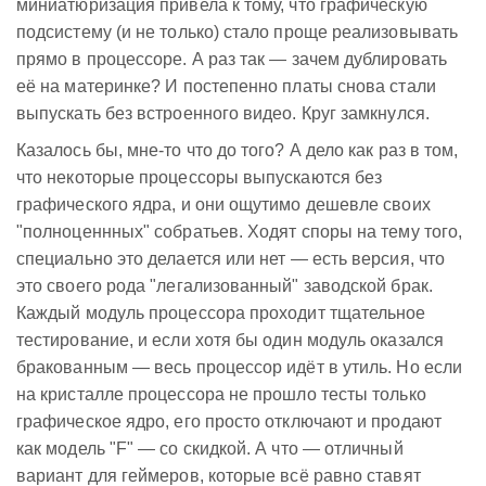
миниатюризация привела к тому, что графическую
подсистему (и не только) стало проще реализовывать
прямо в процессоре. А раз так — зачем дублировать
её на материнке? И постепенно платы снова стали
выпускать без встроенного видео. Круг замкнулся.
Казалось бы, мне-то что до того? А дело как раз в том,
что некоторые процессоры выпускаются без
графического ядра, и они ощутимо дешевле своих
"полноценнных" собратьев. Ходят споры на тему того,
специально это делается или нет — есть версия, что
это своего рода "легализованный" заводской брак.
Каждый модуль процессора проходит тщательное
тестирование, и если хотя бы один модуль оказался
бракованным — весь процессор идёт в утиль. Но если
на кристалле процессора не прошло тесты только
графическое ядро, его просто отключают и продают
как модель "F" — со скидкой. А что — отличный
вариант для геймеров, которые всё равно ставят