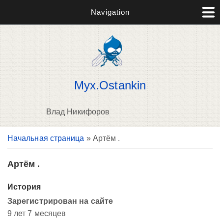
Navigation
Myx.Ostankin
Влад Никифоров
Вы здесь
Начальная страница
» Артём .
В
д
п
Артём .
История
Зарегистрирован на сайте
9 лет 7 месяцев