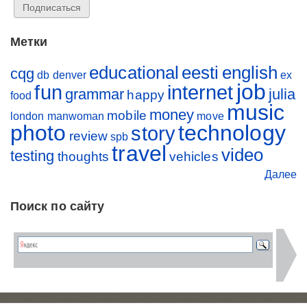
Метки
educational
eesti
english
cqg
db
denver
ex
job
fun
internet
grammar
julia
happy
food
music
money
mobile
london
manwoman
move
photo
technology
story
review
spb
travel
video
testing
thoughts
vehicles
Далее
Поиск по сайту