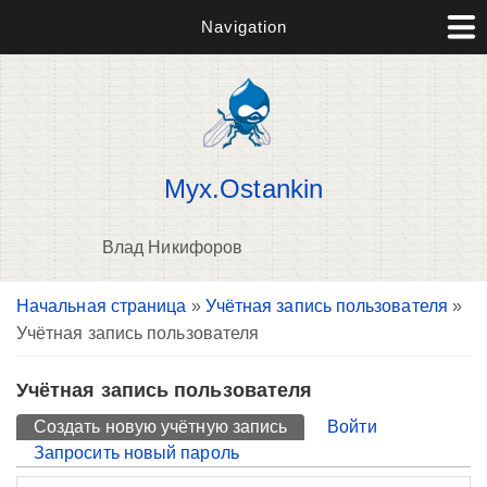
Navigation
Myx.Ostankin
Влад Никифоров
Вы здесь
Начальная страница
»
Учётная запись пользователя
»
П
Учётная запись пользователя
н
о
Учётная запись пользователя
Главные вкладки
Создать новую учётную запись
(активная вкладка)
Войти
Запросить новый пароль