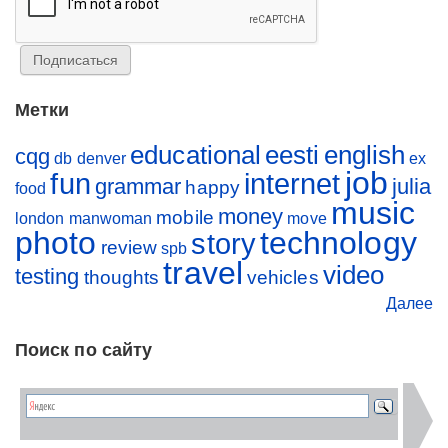
Метки
educational
eesti
english
cqg
db
denver
ex
job
fun
internet
grammar
julia
happy
food
music
money
mobile
london
manwoman
move
photo
technology
story
review
spb
travel
video
testing
thoughts
vehicles
Далее
Поиск по сайту