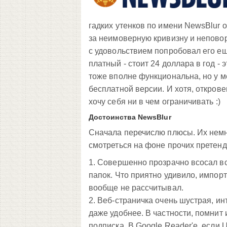
гадких утенков по имени NewsBlur 
за неимоверную кривизну и неповоро
с удовольствием попробовал его еще
платный - стоит 24 доллара в год -
тоже вполне функциональна, но у м
бесплатной версии. И хотя, открове
хочу себя ни в чем ограничивать :)
Достоинства NewsBlur
Сначала перечислю плюсы. Их немно
смотреться на фоне прочих претенде
1. Совершенно прозрачно всосал вс
папок. Что приятно удивило, импорт
вообще не рассчитывал.
2. Веб-страничка очень шустрая, ин
даже удобнее. В частности, помнит 
подписка. В Google Reader'е, если 