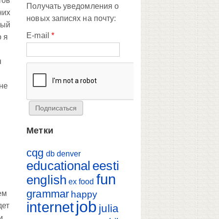
тов
Получать уведомления о
них
новых записях на почту:
тый
E-mail
*
о я
я
в
 не
Метки
cqg
db
denver
educational
eesti
fun
english
ex
food
grammar
happy
ем
job
internet
дет
julia
и