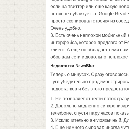
если на твиттер или еще какую но
поток не публикует - в Google Reade
просто скопировал строчку из сосед
Очень удобно.
3. Есть очень неплохой мобильный к
интерфейса, которое предлагают Fe
клиент. А еще он обладает теми сам
обрывам сети и довольно неплохое
Недостатки NewsBlur
Теперь о минусах. Сразу оговорюсь, 
Гугл убедительно продемонстрирова
недостатков и без этого предостато
1. Не позволяет отнести поток сразу
2. Довольно медленно синхронизируе
телефоне, спустя пару часов показ
3. Исключительно англоязычный. Дл
4. Еще немного сыроват, иногда чут