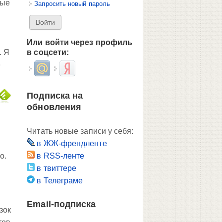
ные
Запросить новый пароль
Или войти через профиль
. Я
в соцсети:
е
Login with Mail.ru
Login with Яндекс
Подписка на
обновления
Читать новые записи у себя:
в ЖЖ-френдленте
о.
в RSS-ленте
в твиттере
в Телеграме
Email-подписка
зок