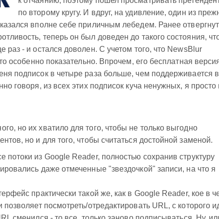
к отчаянию, поэтому пошел просматривать претенден
по второму кругу. И вдруг, на удивление, один из преж
оказался вполне себе приличным лебедем. Ранее отвергну
тливость, теперь он был доведен до такого состояния, чт
 раз - и остался доволен. С учетом того, что NewsBlur
 это особенно показательно. Впрочем, его бесплатная верси
еня подписок в четыре раза больше, чем поддерживается 
нно говоря, из всех этих подписок куча ненужных, я просто
го, но их хватило для того, чтобы не только выгодно
нтов, но и для того, чтобы считаться достойной заменой.
е потоки из Google Reader, полностью сохранив структуру
ировались даже отмеченные "звездочкой" записи, на что я
терфейс практически такой же, как в Google Reader, кое в ч
и позволяет посмотреть/отредактировать URL, с которого и
URL сменился - то все, только заново подписываться. Ну, ил