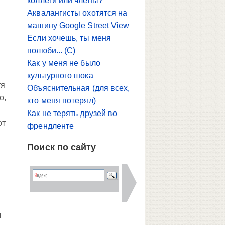
коллеги или члены?
Аквалангисты охотятся на
машину Google Street View
Если хочешь, ты меня
полюби... (С)
Как у меня не было
культурного шока
тя
Объяснительная (для всех,
о,
кто меня потерял)
Как не терять друзей во
от
френдленте
Поиск по сайту
ы