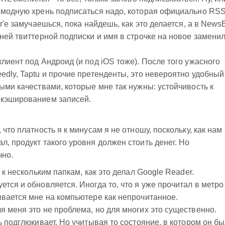
вомодную хрень подписаться надо, которая официально RSS
r'е замучаешься, пока найдешь, как это делается, а в NewsB
ней твиттерной подписки и имя в строчке на новое заменил
лиент под Андроид (и под iOS тоже). После того ужасного
edly, Taptu и прочие претенденты, это невероятно удобный
ыми качествами, которые мне так нужны: устойчивость к
 кэшированием записей.
что платность я к минусам я не отношу, поскольку, как нам
л, продукт такого уровня должен стоить денег. Но
чно.
 к нескольким папкам, как это делал Google Reader.
тся и обновляется. Иногда то, что я уже прочитал в метро
ывается мне на компьютере как непрочитанное.
я меня это не проблема, но для многих это существенно.
ь подглюкивает. Но учитывая то состояние, в котором он б