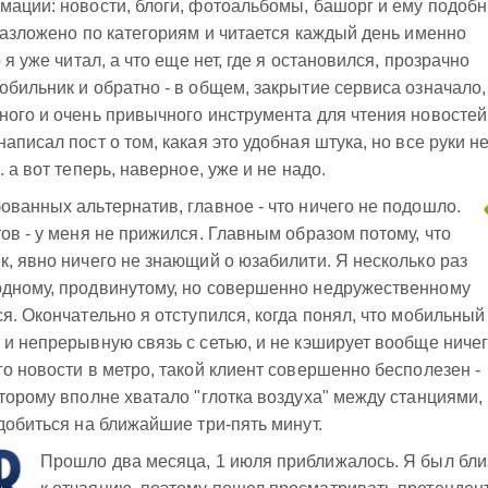
мации: новости, блоги, фотоальбомы, башорг и ему подоб
 разложено по категориям и читается каждый день именно
 я уже читал, а что еще нет, где я остановился, прозрачно
обильник и обратно - в общем, закрытие сервиса означало,
ного и очень привычного инструмента для чтения новостей
аписал пост о том, какая это удобная штука, но все руки н
 а вот теперь, наверное, уже и не надо.
ованных альтернатив, главное - что ничего не подошло.
ов - у меня не прижился. Главным образом потому, что
к, явно ничего не знающий о юзабилити. Я несколько раз
одному, продвинутому, но совершенно недружественному
я. Окончательно я отступился, когда понял, что мобильный
 и непрерывную связь с сетью, и не кэширует вообще ничег
о новости в метро, такой клиент совершенно бесполезен -
оторому вполне хватало "глотка воздуха" между станциями,
добиться на ближайшие три-пять минут.
Прошло два месяца, 1 июля приближалось. Я был бли