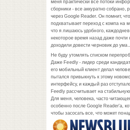
меня практически все потоки инфор
сборники - все аккуратно собрано,
через Google Reader. Он помнит, что
подхватывает переход с компа на м
что я лишаюсь удобного, каждоднев
некоторое время назад даже почти н
доходили довести черновик до ума...
Не буду утомлять списком перепроб
Даже Feedly - лидер среди кандидат
его мобильный клиент делал челове
пытался привыкнуть к этому новом
интерфейсу, и каждый раз отступалс
Feedly рассчитывает на стабильную
Для меня, человека, часто читающег
особенно после Google Reader'а, к
чтобы засосать все, что может пона