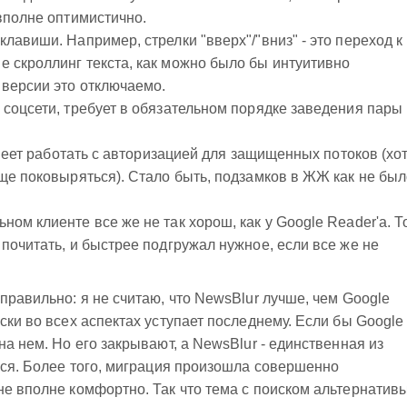
 вполне оптимистично.
лавиши. Например, стрелки "вверх"/"вниз" - это переход к
 скроллинг текста, как можно было бы интуитивно
 версии это отключаемо.
 соцсети, требует в обязательном порядке заведения пары
 умеет работать с авторизацией для защищенных потоков (хо
еще поковыряться). Стало быть, подзамков в ЖЖ как не был
ом клиенте все же не так хорош, как у Google Reader'а. Т
почитать, и быстрее подгружал нужное, если все же не
правильно: я не считаю, что NewsBlur лучше, чем Google
ски во всех аспектах уступает последнему. Если бы Google
на нем. Но его закрывают, а NewsBlur - единственная из
ться. Более того, миграция произошла совершенно
не вполне комфортно. Так что тема с поиском альтернатив