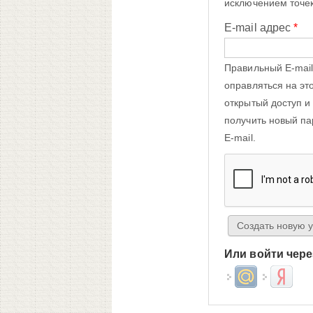
исключением точек
E-mail адрес
*
Правильный E-mail
оправляться на эт
открытый доступ и
получить новый па
E-mail.
Или войти чере
Login with Mail.ru
Login wit