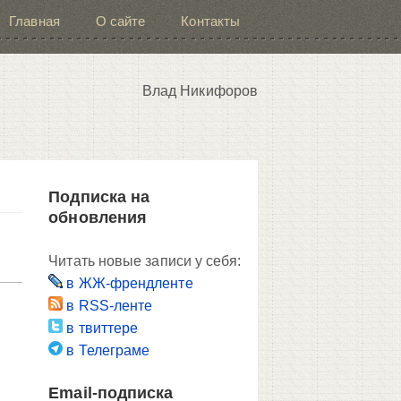
Главная
О сайте
Контакты
Влад Никифоров
Подписка на
обновления
Читать новые записи у себя:
в ЖЖ-френдленте
в RSS-ленте
в твиттере
в Телеграме
Email-подписка