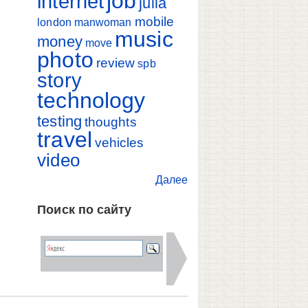
job
internet
julia
mobile
london
manwoman
music
money
move
photo
review
spb
story
technology
testing
thoughts
travel
vehicles
video
Далее
Поиск по сайту