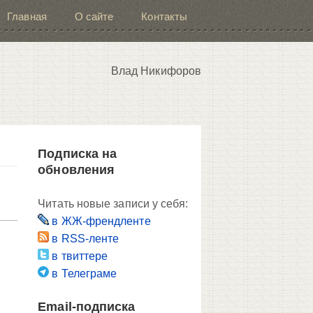
Главная
О сайте
Контакты
Влад Никифоров
Подписка на
обновления
Читать новые записи у себя:
в ЖЖ-френдленте
в RSS-ленте
в твиттере
в Телеграме
Email-подписка