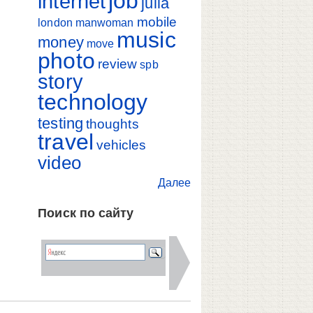
job
internet
julia
mobile
london
manwoman
music
money
move
photo
review
spb
story
technology
testing
thoughts
travel
vehicles
video
Далее
Поиск по сайту