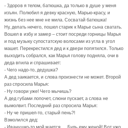
- Здоров я телом, батюшка, да только в душе у меня
изъян. Полюбил я девку красную, Марью-красу, и
жизнь без нее мне не мила. Сосватай батюшка!
Ну, делать нечего, пошел старик к Марье сына сватать.
Вошел в избу и замер – стоит посреди горницы Марья
и под музыку супостатскую волосами из угла в угол
машет. Перекрестился дед и к двери попятился. Только
выходить собрался, как Марья голову подняла, очи в
деда впила и спрашивает:
- Чего надо-то, дедушка?
А дед заикается, и слова произнести не может. Второй
раз спросила Марья:
- Ну говори уже! Чего мычишь?
А дед губами лопочет, слюни пускает, а слова не
вымолвит. Последний раз спросила Марья:
- Ну че пришел-то, старый пень?!
Взмолился дед:
- Иванушко-то мой мается.… Будь ему женой! Вот ужо