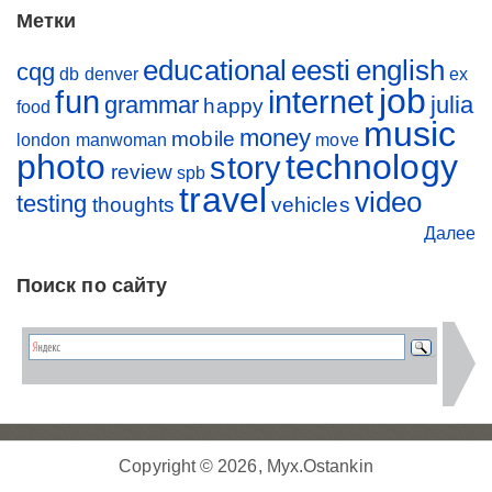
Метки
educational
eesti
english
cqg
db
denver
ex
job
fun
internet
grammar
julia
happy
food
music
money
mobile
london
manwoman
move
photo
technology
story
review
spb
travel
video
testing
thoughts
vehicles
Далее
Поиск по сайту
Copyright © 2026, Myx.Ostankin