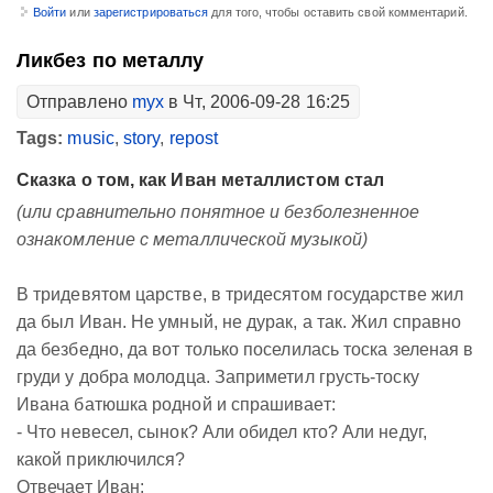
Войти
или
зарегистрироваться
для того, чтобы оставить свой комментарий.
Ликбез по металлу
Отправлено
myx
в Чт, 2006-09-28 16:25
Tags:
music
,
story
,
repost
Сказка о том, как Иван металлистом стал
(или сравнительно понятное и безболезненное
ознакомление с металлической музыкой)
В тридевятом царстве, в тридесятом государстве жил
да был Иван. Не умный, не дурак, а так. Жил справно
да безбедно, да вот только поселилась тоска зеленая в
груди у добра молодца. Заприметил грусть-тоску
Ивана батюшка родной и спрашивает:
- Что невесел, сынок? Али обидел кто? Али недуг,
какой приключился?
Отвечает Иван: