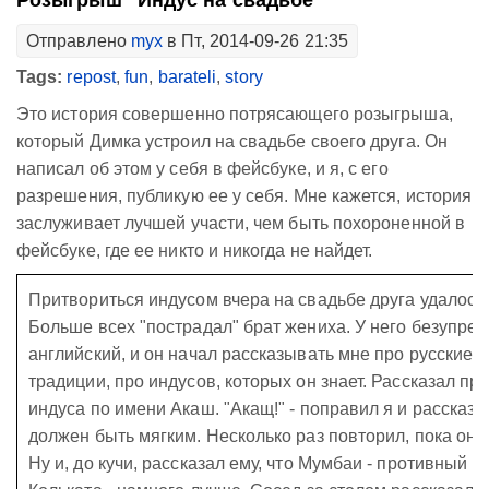
Розыгрыш "Индус на свадьбе"
Отправлено
myx
в Пт, 2014-09-26 21:35
Tags:
repost
,
fun
,
barateli
,
story
Это история совершенно потрясающего розыгрыша,
который Димка устроил на свадьбе своего друга. Он
написал об этом у себя в фейсбуке, и я, с его
разрешения, публикую ее у себя. Мне кажется, история
заслуживает лучшей участи, чем быть похороненной в
фейсбуке, где ее никто и никогда не найдет.
Притвориться индусом вчера на свадьбе друга удалось 
Больше всех "пострадал" брат жениха. У него безупре
английский, и он начал рассказывать мне про русские 
традиции, про индусов, которых он знает. Рассказал пр
индуса по имени Акаш. "Акащ!" - поправил я и рассказал
должен быть мягким. Несколько раз повторил, пока он 
Ну и, до кучи, рассказал ему, что Мумбаи - противный го