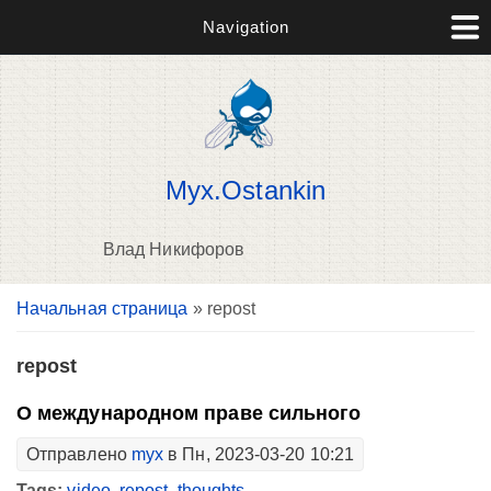
Navigation
Myx.Ostankin
Влад Никифоров
Вы здесь
Начальная страница
» repost
В
д
п
repost
О международном праве сильного
Отправлено
myx
в Пн, 2023-03-20 10:21
Tags:
video
,
repost
,
thoughts