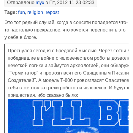
Отправлено
myx
в Пт, 2012-11-23 02:33
Tags:
fun
,
religion
,
repost
Это тот редкий случай, когда в соцсети попадается что-
то настолько прекрасное, что хочется перепостить это
у себя в блоге.
Проснулся сегодня с бредовой мыслью. Через сотни лет
победившие в войне с человечеством роботы доэволю
нечёткой логики и займутся археологией, они обнаруж
"Терминатор" и провозгласят его Священным Писанием
Создателей". А модель Т-800 провозгласят Спасителе
себя в жертву за грехи роботов и человеков. И будут ж
пришествия, ибо сказано было: