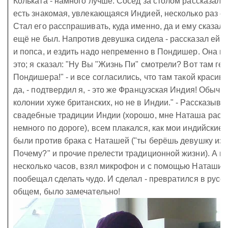
Кольката - намного лучше. Сосед за столом рассказал мн
есть знакомая, увлекающаяся Индией, несколько раз ез
Стал его расспрашивать, куда именно, да и ему сказал, 
ещё не был. Напротив девушка сидела - рассказал ей, ч
и попса, и ездить надо непременно в Пондишер. Она не
это; я сказал: "Ну Вы "Жизнь Пи" смотрели? Вот там гер
Пондишера!" - и все согласились, что там такой красивы
да, - подтвердил я, - это же Французская Индия! Обыч
колонии хуже британских, но не в Индии." - Рассказыва
свадебные традиции Индии (хорошо, мне Наташа расс
немного по дороге), всем плакался, как мои индийские
были против брака с Наташей ("ты берёшь девушку из 
Почему?" и прочие прелести традиционной жизни). А по
несколько часов, взял микрофон и с помощью Наташи-
пообещал сделать чудо. И сделал - превратился в русско
общем, было замечательно!