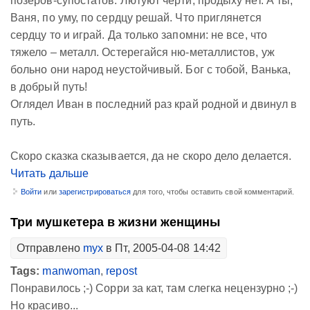
позеров-супостатов. Лютуют черти, продыху нет. А ты,
Ваня, по уму, по сердцу решай. Что приглянется
сердцу то и играй. Да только запомни: не все, что
тяжело – металл. Остерегайся ню-металлистов, уж
больно они народ неустойчивый. Бог с тобой, Ванька,
в добрый путь!
Оглядел Иван в последний раз край родной и двинул в
путь.
Скоро сказка сказывается, да не скоро дело делается.
Читать дальше
Войти
или
зарегистрироваться
для того, чтобы оставить свой комментарий.
Три мушкетера в жизни женщины
Отправлено
myx
в Пт, 2005-04-08 14:42
Tags:
manwoman
,
repost
Понравилось ;-) Сорри за кат, там слегка нецензурно ;-)
Но красиво...