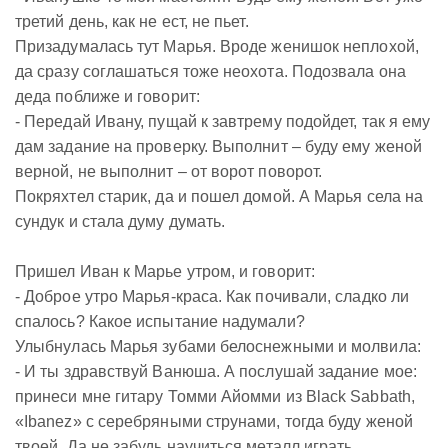
третий день, как не ест, не пьет.
Призадумалась тут Марья. Вроде женишок неплохой,
да сразу соглашаться тоже неохота. Подозвала она
деда поближе и говорит:
- Передай Ивану, пущай к завтрему подойдет, так я ему
дам задание на проверку. Выполнит – буду ему женой
верной, не выполнит – от ворот поворот.
Покряхтел старик, да и пошел домой. А Марья села на
сундук и стала думу думать.
Пришел Иван к Марье утром, и говорит:
- Доброе утро Марья-краса. Как почивали, сладко ли
спалось? Какое испытание надумали?
Улыбнулась Марья зубами белоснежными и молвила:
- И ты здравствуй Ванюша. А послушай задание мое:
принеси мне гитару Томми Айомми из Black Sabbath,
«Ibanez» с серебряными струнами, тогда буду женой
твоей. Да не забудь научиться металл играть.