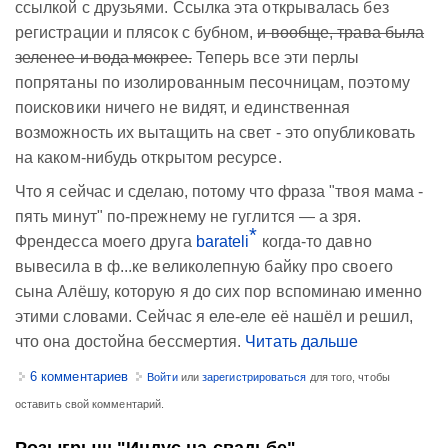
ссылкой с друзьями. Ссылка эта открывалась без
регистрации и плясок с бубном,
и вообще, трава была
зеленее и вода мокрее.
Теперь все эти перлы
попрятаны по изолированным песочницам, поэтому
поисковики ничего не видят, и единственная
возможность их вытащить на свет - это опубликовать
на каком-нибудь открытом ресурсе.
Что я сейчас и сделаю, потому что фраза "твоя мама -
пять минут" по-прежнему не гуглится — а зря.
*
Френдесса моего друга
barateli
когда-то давно
вывесила в ф...ке великолепную байку про своего
сына Алёшу, которую я до сих пор вспоминаю именно
этими словами. Сейчас я еле-еле её нашёл и решил,
что она достойна бессмертия.
Читать дальше
6 комментариев
Войти
или
зарегистрироваться
для того, чтобы
оставить свой комментарий.