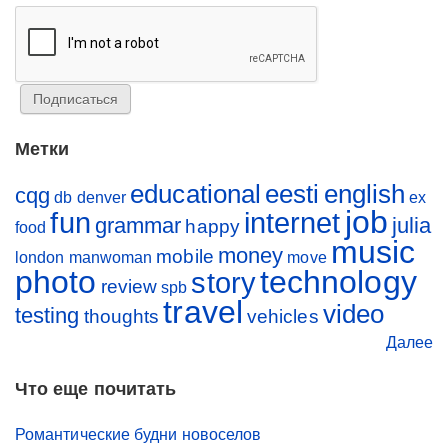
Метки
educational
eesti
english
cqg
db
denver
ex
job
fun
internet
grammar
julia
happy
food
music
money
mobile
london
manwoman
move
photo
technology
story
review
spb
travel
video
testing
thoughts
vehicles
Далее
Что еще почитать
Романтические будни новоселов