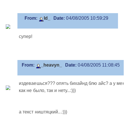
From:
ld_
Date:
04/08/2005 10:59:29
супер!
From:
_heavyn_
Date:
04/08/2005 11:08:45
издеваешься??? опять бихайнд блю айс? а у меня
как не было, так и нету...:)))
а текст ништяцкий...:)))