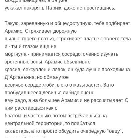
каждой женщины, а он уже
ускакал покорять Париж, даже не простившись.
Такую, зареванную и общедоступную, тебя подбирает
Арамис. Стряхивает дорожную
пыль с твоего платья, стряхивает платье с твоего тела
и - ты и глазом еще не
моргнула - принимается сосредоточенно изучать
эрогенные зоны. Арамис объективно
красив, сексуален и ловок, он куда лучше проходимца
Д`Артаньяна, но обманутое
девичье сердце любить его отказывается. Зато
пробудившееся девичье либидо очень
ему радо, а на большее Арамис и не рассчитывает. С
ним расстаешься как с
братом, и частенько потом встречаешься на
нейтральной территории, то поебаться
как встарь, а то просто обсудить очередную "овцу",