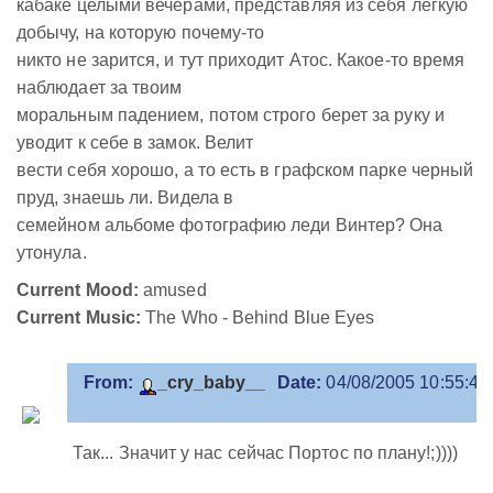
кабаке целыми вечерами, представляя из себя легкую
добычу, на которую почему-то
никто не зарится, и тут приходит Атос. Какое-то время
наблюдает за твоим
моральным падением, потом строго берет за руку и
уводит к себе в замок. Велит
вести себя хорошо, а то есть в графском парке черный
пруд, знаешь ли. Видела в
семейном альбоме фотографию леди Винтер? Она
утонула.
Current Mood:
amused
Current Music:
The Who - Behind Blue Eyes
From:
_cry_baby__
Date:
04/08/2005 10:55:42
Так... Значит у нас сейчас Портос по плану!;))))