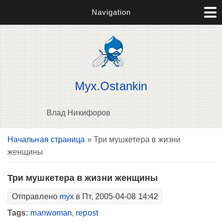
Navigation
Myx.Ostankin
Влад Никифоров
Вы здесь
Начальная страница
» Три мушкетера в жизни
В
женщины
д
п
Три мушкетера в жизни женщины
Отправлено
myx
в Пт, 2005-04-08 14:42
Tags:
manwoman
,
repost