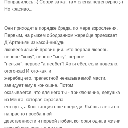
Понравилось ;-) Сорри за кат, там слегка нецензурно ;-)
Но красиво...
Они приходят в порядке бреда, по мере взросления.
Первым, на рыжем ободранном жеребце приезжает
Д`Артаньян из какой-нибудь
любвеобильной провинции. Это первая любовь,
первое "хочу", первое "могу", первое
"нельзя", первое "а неебет"! Хотя ебет, если повезло,
огого-как! Игого-как, и
жеребец его, прелестной неназываемой масти,
завидует ему в конюшне. Потом
оказывается, что для него ты - приключение, девушка
из Менга, которая скрасила
его путь, а Констанция еще впереди. Льёшь слезы по
напрасно проебанной
девственности и первой любви, которая одна в жизни