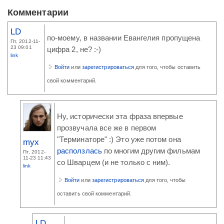
Комментарии
LD
по-моему, в названии Евангелия пропущена
Пт, 2012-11-
23 09:01
цифра 2, не? :-)
link
Войти
или
зарегистрироваться
для того, чтобы оставить
свой комментарий.
Ну, исторически эта фраза впервые
прозвучала все же в первом
"Терминаторе" :) Это уже потом она
myx
расползлась
по многим другим фильмам
Пт, 2012-
11-23 11:43
со Шварцем (и не только с ним).
link
Войти
или
зарегистрироваться
для того, чтобы
оставить свой комментарий.
LD