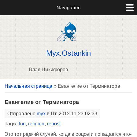
Navigation
Myx.Ostankin
Влад Никифоров
Вы здесь
Начальная страница
» Евангелие от Терминатора
В
д
п
Евангелие от Терминатора
Отправлено
myx
в Пт, 2012-11-23 02:33
Tags:
fun
,
religion
,
repost
Это тот редкий случай, когда в соцсети попадается что-