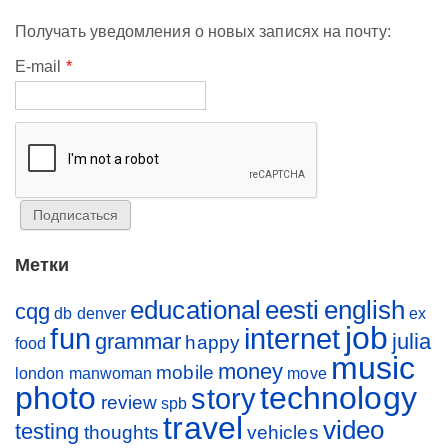
Получать уведомления о новых записях на почту:
E-mail
*
Метки
educational
eesti
english
cqg
db
denver
ex
job
fun
internet
grammar
julia
happy
food
music
money
mobile
london
manwoman
move
photo
technology
story
review
spb
travel
video
testing
thoughts
vehicles