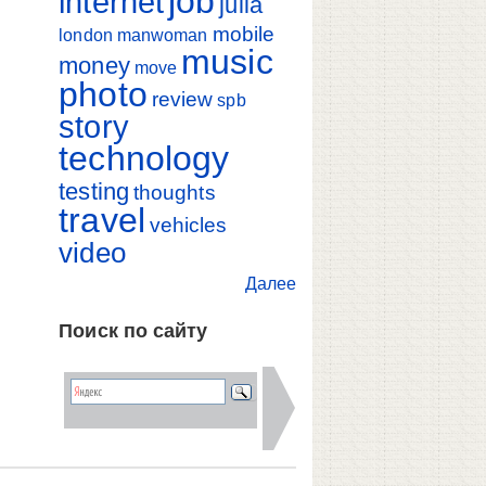
job
internet
julia
mobile
london
manwoman
music
money
move
photo
review
spb
story
technology
testing
thoughts
travel
vehicles
video
Далее
Поиск по сайту