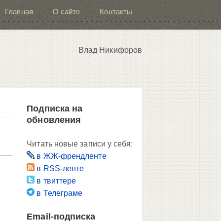
Главная
О сайте
Контакты
Влад Никифоров
Подписка на
обновления
Читать новые записи у себя:
в ЖЖ-френдленте
в RSS-ленте
в твиттере
в Телеграме
Email-подписка