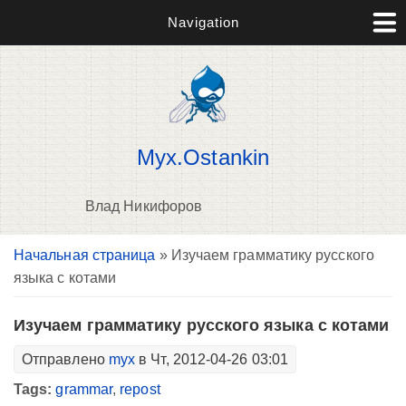
Navigation
Myx.Ostankin
Влад Никифоров
Вы здесь
Начальная страница
» Изучаем грамматику русского
В
языка с котами
д
п
Изучаем грамматику русского языка с котами
Отправлено
myx
в Чт, 2012-04-26 03:01
Tags:
grammar
,
repost