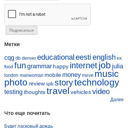
Метки
educational
eesti
english
cqg
db
denver
ex
job
fun
internet
grammar
julia
happy
food
music
money
mobile
london
manwoman
move
photo
technology
story
review
spb
travel
video
testing
thoughts
vehicles
Далее
Что еще почитать
Будет ласковый дождь