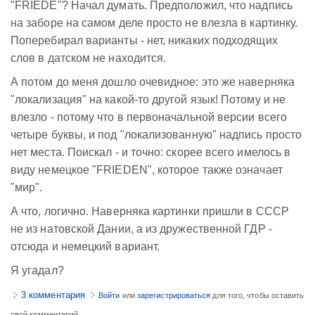
"FRIEDE"? Начал думать. Предположил, что надпись
на заборе на самом деле просто не влезла в картинку.
Поперебирал варианты - нет, никаких подходящих
слов в датском не находится.
А потом до меня дошло очевидное: это же наверняка
"локализация" на какой-то другой язык! Потому и не
влезло - потому что в первоначальной версии всего
четыре буквы, и под "локализованную" надпись просто
нет места. Поискал - и точно: скорее всего имелось в
виду немецкое "FRIEDEN", которое также означает
"мир".
А что, логично. Наверняка картинки пришли в СССР
не из натовской Дании, а из дружественной ГДР -
отсюда и немецкий вариант.
Я угадал?
3 комментария
Войти
или
зарегистрироваться
для того, чтобы оставить
свой комментарий.