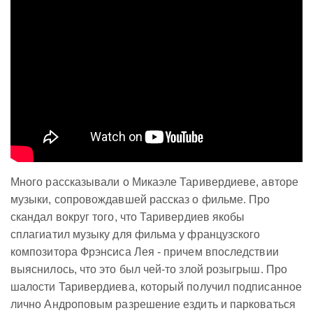
Много рассказывали о Микаэле Таривердиеве, авторе
музыки, сопровождавшей рассказ о фильме. Про
скандал вокруг того, что Таривердиев якобы
сплагиатил музыку для фильма у французского
композитора Фрэнсиса Лея - причем впоследствии
выяснилось, что это был чей-то злой розыгрыш. Про
шалости Таривердиева, который получил подписанное
лично Андроповым разрешение ездить и парковаться