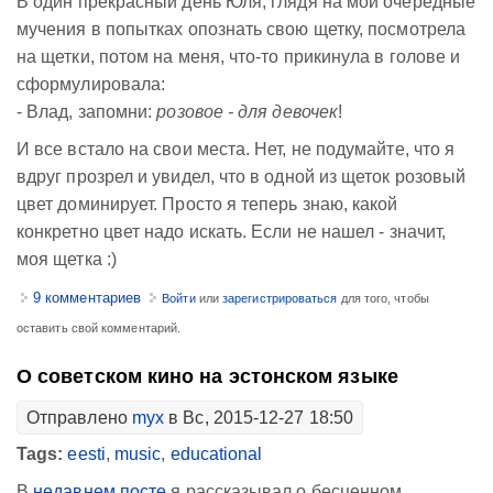
В один прекрасный день Юля, глядя на мои очередные
мучения в попытках опознать свою щетку, посмотрела
на щетки, потом на меня, что-то прикинула в голове и
сформулировала:
- Влад, запомни:
розовое - для девочек
!
И все встало на свои места. Нет, не подумайте, что я
вдруг прозрел и увидел, что в одной из щеток розовый
цвет доминирует. Просто я теперь знаю, какой
конкретно цвет надо искать. Если не нашел - значит,
моя щетка :)
9 комментариев
Войти
или
зарегистрироваться
для того, чтобы
оставить свой комментарий.
О советском кино на эстонском языке
Отправлено
myx
в Вс, 2015-12-27 18:50
Tags:
eesti
,
music
,
educational
В
недавнем посте
я рассказывал о бесценном