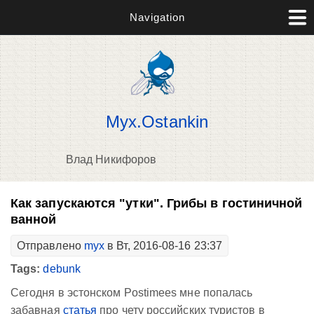
Navigation
Myx.Ostankin
Влад Никифоров
В
Как запускаются "утки". Грибы в гостиничной
д
ванной
п
Отправлено
myx
в Вт, 2016-08-16 23:37
Tags:
debunk
Сегодня в эстонском Postimees мне попалась
забавная
статья
про чету российских туристов в