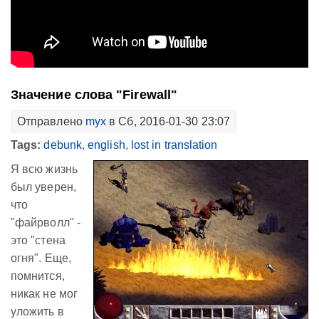
Значение слова "Firewall"
Отправлено
myx
в Сб, 2016-01-30 23:07
Tags:
debunk
,
english
,
lost in translation
Я всю жизнь
был уверен,
что
"файрволл" -
это "стена
огня". Еще,
помнится,
никак не мог
уложить в