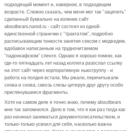
подходящий момент и, наверное, в подходящем
возрасте. Сложно сказать, чем меня мог так "зацепить"
сделанный буквально на коленке сайт
aboutbears.narod.ru - сайт состоял из одной-
единственной странички с "трактатом", подробно
расписывающим тонкости занятия сексом с медведем,
вдобавок написанным на трудночитаемом
"падонкафском" сленге. Однако я хорошо помню, как
где-то пятнадцать лет назад коллега разослал ссылку
на этот сайт через корпоративную ньюсгруппу - и
работа на полдня встала. Мы ржали, перечитывали
снова и снова, сквозь слезы цитируя друг другу особо
приглянувшиеся фрагменты.
Хотя на самом деле я точно знаю, почему aboutbears
мне так запомнился. Дело в том, что я как раз тогда как
раз начинал заниматься документописательством, и
только-только усвоил для себя, насколько важна