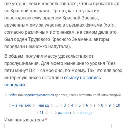
где угодно, чем и воспользовался, чтобы прокатиться
по Красной площади. Про то, как он украсил
новогоднюю елку орденом Красной Звезды,
врученным ему за участие в съемках фильма (хотя,
согласно различным источникам, на самом деле это
был орден Трудового Красного Знамени, авторы
передачи немножко напутали).
В общем, получил массу удовольствия от
прослушивания. Для моего нынешнего уровня "без
пяти минут B2" - самое оно, по-моему. Так что для всех
интересующихся оставляю
ссылку на запись
передачи
.
Войти
или
зарегистрироваться
для того, чтобы оставить свой комментарий.
Страницы
« в начало
‹ назад
…
3
4
5
6
7
8
9
10
11
…
далее ›
в конец »
Имя пользователя
*