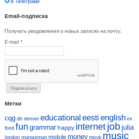
в Телеграме
Email-подписка
Получать уведомления о новых записях на почту:
E-mail
*
Метки
educational
eesti
english
cqg
db
denver
ex
job
fun
internet
grammar
julia
happy
food
music
money
mobile
london
manwoman
move