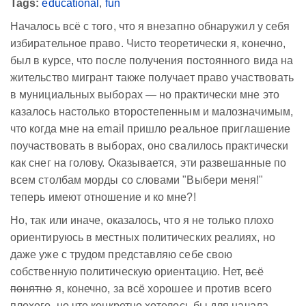
Tags:
educational
,
fun
Началось всё с того, что я внезапно обнаружил у себя
избирательное право. Чисто теоретически я, конечно,
был в курсе, что после получения постоянного вида на
жительство мигрант также получает право участвовать
в мунициальных выборах — но практически мне это
казалось настолько второстепенным и малозначимым,
что когда мне на email пришло реальное приглашение
поучаствовать в выборах, оно свалилось практически
как снег на голову. Оказывается, эти развешанные по
всем столбам морды со словами "Выбери меня!"
теперь имеют отношение и ко мне?!
Но, так или иначе, оказалось, что я не только плохо
ориентируюсь в местных политических реалиях, но
даже уже с трудом представляю себе свою
собственную политическую ориентацию. Нет,
всё
понятно
я, конечно, за всё хорошее и против всего
плохого, но
что конкретно
хотелось бы для начала