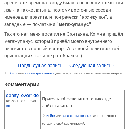
арене в те времена в ходу были в основном греческий
язык, а также латынь, поэтому восточные соседи
именовали правителя по-гречески "архижупан", а
западные — по-латыни
"мегажупанус"
.
Так что нет, меня посетил не Сантаяна. Ко мне пришёл
мегажупанус, который привёл моего внутреннего
лингвиста в полный восторг. А в своей политической
ориентации я так и не разобрался :)
‹ Предыдущая запись
Следующая запись ›
Войти
или
зарегистрироваться
для того, чтобы оставить свой комментарий.
Комментарии
sanity-override
Прикольно! Непонятно только, где
Вс, 2021-10-31 18:40
лайк ставить ;)
link
Войти
или
зарегистрироваться
для того, чтобы
оставить свой комментарий.