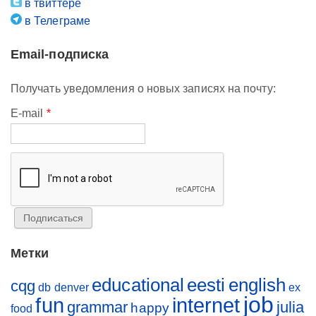
в твиттере
в Телеграме
Email-подписка
Получать уведомления о новых записях на почту:
E-mail
*
Метки
educational
eesti
english
cqg
db
denver
ex
job
fun
internet
grammar
julia
happy
food