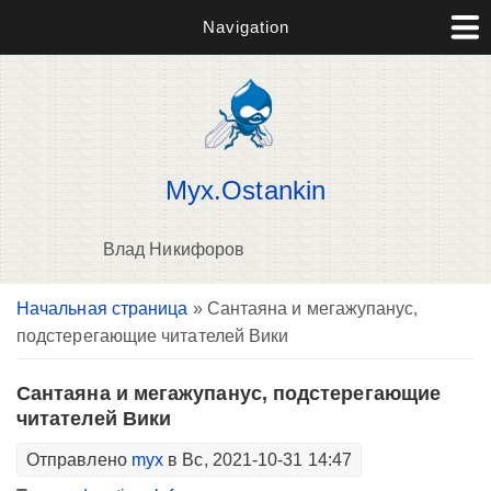
Navigation
Myx.Ostankin
Влад Никифоров
Вы здесь
Начальная страница
» Сантаяна и мегажупанус,
В
подстерегающие читателей Вики
д
п
Сантаяна и мегажупанус, подстерегающие
читателей Вики
Отправлено
myx
в Вс, 2021-10-31 14:47