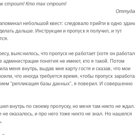
ак строит! Кто так строит!
Оттуда
апоминал небольшой квест: следовало прийти в одно здан
делать дальше. Инструкции и пропуск я получил, и тут
тся.
ресу, выяснилось, что пропуск не работает (хотя он работал
ке администрации понятия не имеют, кто я такой. Потом
ила меня внутрь, выдав мне карту гостя и сказав, что мои
оили, что иногда требуется время, чтобы пропуск заработа
тием "репликация базы данных", я поверил. И совершенно
ел внутрь по своему пропуску, но меня там никто не ждал.
е не оказалось, и про него тоже никто не знал. Но нашелся
.