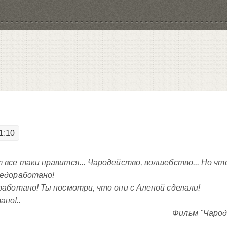
1:10
т все таки нравится... Чародейство, волшебство... Но чт
недоработано!
оработано! Ты посмотри, что они с Аленой сделали!
но!..
Фильм "Чарод