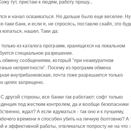
Хожу тут, пристаю к людям, работу прошу...
лся и начал осваиваться. Но дальше было еще веселее. Ну
е-таки банк, и если я, не спросясь, поставлю скайп, это буде
 копаться, нашел. Таки да:
только из каталога программ, хранящихся на локальном
ребуется специальное разрешение.
ь обмену сообщениями, который "при неаккуратном
езные неприятности". Посему из программ обмена
ная внутрибанковская, почта тоже разрешается только
ых целях запрещено.
 С другой стороны, все банки так работают: софт только
денция под жестким контролем, да и вообще безопасники
бственно, ждал? А если вдуматься - так оно и к лучшему,
рабочего времени я способен убить на личную болтовню? А 
й и эффективной работы, отвлекаться попросту не на что :-