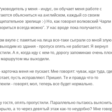
Руководитель у меня - индус, он обучает меня работе с
ытаются объясниться на английском, каждый со своим
ипательное зрелище :-) Но, как говорил волковский Чарли
вориться всегда можно". У нас вроде пока получается.
зм вкупе с памятью на лица все-таки сыграли со мной злую
выходим из здания - пропуск опять не работает. Я вернул
тили. А я, когда иду с кем-то, дорогу запоминаю очень пло
им маршрутом мы выходили.
арточка меня не пускает. Мне говорят: чувак, иди туда, гд
отает, пусть исправляют. Пришел. Те и правда что-то
еили - говорят, мол, теперь все будет нормально.
у гостя, опять пропустили. Параллельно пытаюсь выяснить
 крыло, а то через девятый этаж как-то неудобно? Мне говор