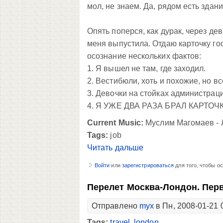
мол, не знаем. Да, рядом есть здан
Опять поперся, как дурак, через дев
меня выпустила. Отдаю карточку гос
осознание нескольких фактов:
1. Я вышел не там, где заходил.
2. Вестибюли, хоть и похожие, но вс
3. Девочки на стойках администра
4. Я УЖЕ ДВА РАЗА БРАЛ КАРТОЧ
Current Music:
Муслим Магомаев - Л
Tags:
job
Читать дальше
Войти
или
зарегистрироваться
для того, чтобы о
Перелет Москва-Лондон. Пер
Отправлено
myx
в Пн, 2008-01-21 
Tags:
travel
,
london