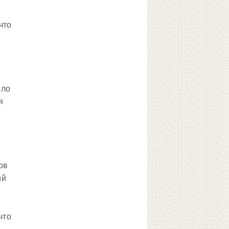
что
ыло
я
ов
ий
что