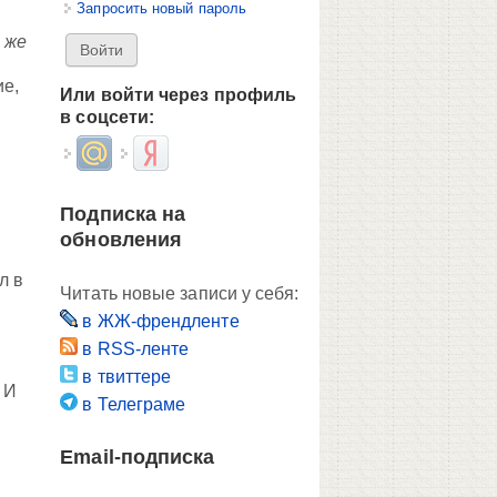
Запросить новый пароль
 же
ие,
Или войти через профиль
в соцсети:
Login with Mail.ru
Login with Яндекс
Подписка на
обновления
л в
Читать новые записи у себя:
в ЖЖ-френдленте
в RSS-ленте
в твиттере
 И
в Телеграме
Email-подписка