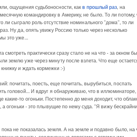
мли, ощущения судьбоносности, как
в прошлый раз
, на
месячную командировку в Америку, не было. То ли потому, 
то ли сыграло роль отсутствие номинального "дома", то ли
 раз. Ну да, опять увижу Россию только через несколько
ы это уже...
та смотреть практически сразу стало не на что - за окном б
ыли землю уже через минуту после взлета. Что еще остаетс
 книжку и ждать кормежки :-)
й: почитать, поесть, еще почитать, вырубиться, поспать
ить головой... И вдруг я обнаруживаю, что в иллюминаторе,
 какие-то огоньки. Постепенно до меня доходит, что облак
е, а огоньки - это плывущие по нему суда. "Я вижу бескрайн
, пока не показалась земля. А на земле и подавно было, на 