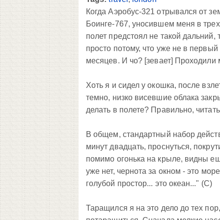
Когда Аэробус-321 отрывался от зе
Боинге-767, уносившем меня в трех
полет предстоял не такой дальний, 
просто потому, что уже не в первый
месяцев. И чо?
[зевает]
Проходили м
Хоть я и сидел у окошка, после взле
темно, низко висевшие облака закр
делать в полете? Правильно, читать
В общем, стандартный набор действи
минут двадцать, проснуться, покрут
помимо огонька на крыле, видны еще
уже нет, чернота за окном - это мор
голубой простор... это океан..." (C)
Таращился я на это дело до тех пор