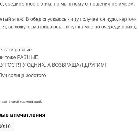
ие, соединенное с этим, но мы к нему отношения не имеем.
ятый этаж. В обед спускаюсь - и тут случается чудо, карточк
тя, выхожу, осматриваюсь... и тут ко мне по очереди прихо
е-таки разные.
ции тоже РАЗНЫЕ.
КУ ГОСТЯ У ОДНИХ, А ВОЗВРАЩАЛ ДРУГИМ!
уч солнца золотого
ставить свой комментарий.
вые впечатления
00:16