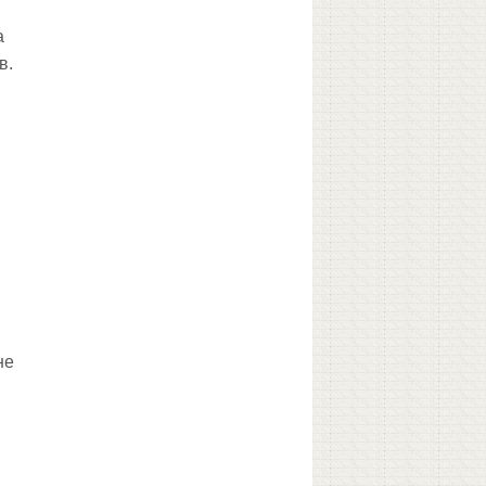
а
в.
не