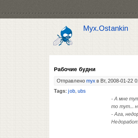
Myx.Ostankin
Рабочие будни
Отправлено
myx
в Вт, 2008-01-22 0
Tags:
job
,
ubs
- А мне ту
то тут... 
- Ага, нед
Недоработа