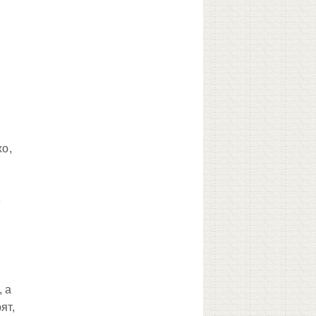
хо,
е
, а
ят,