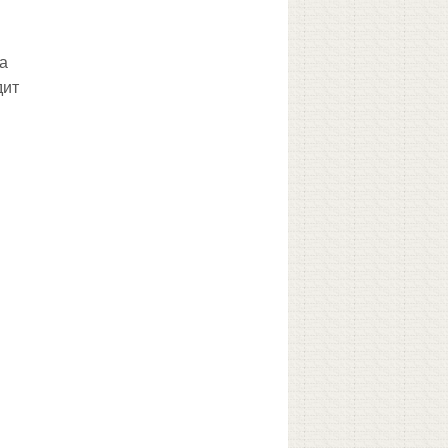
а
дит