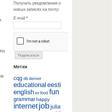
Получать уведомления о
новых записях на почту:
E-mail
*
.
 Но
Метки
ем
cqg
db
denver
educational
eesti
fun
english
ex
food
grammar
happy
job
internet
julia