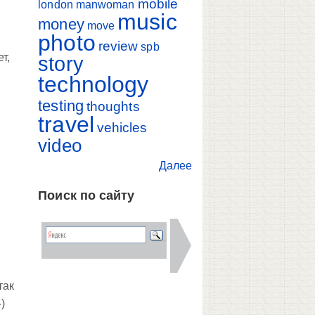
mobile
london
manwoman
music
money
move
photo
review
spb
т,
story
technology
testing
thoughts
travel
vehicles
video
Далее
Поиск по сайту
так
)