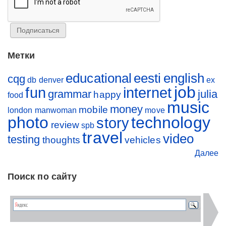
Метки
educational
eesti
english
cqg
db
denver
ex
job
fun
internet
grammar
julia
happy
food
music
money
mobile
london
manwoman
move
photo
technology
story
review
spb
travel
video
testing
thoughts
vehicles
Далее
Поиск по сайту