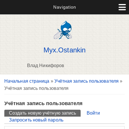
Navigation
Myx.Ostankin
Влад Никифоров
Вы здесь
Начальная страница
»
Учётная запись пользователя
»
П
Учётная запись пользователя
н
о
Учётная запись пользователя
Главные вкладки
Создать новую учётную запись
(активная вкладка)
Войти
Запросить новый пароль