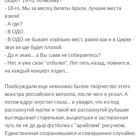
скоро? 19-го, по-моему?
- 18-го. Мы за месяц билеты брали, лучшие места
взяли!
- А где?
- В ОДО.
- В ОДО не бывает хороших мест, равно как и в Цирке -
звук везде будет плохой.
- Да я знаю... а Вы сами не собираетесь?
- Нет, я уже свое "отболел". Лет пять назад, помнится,
на каждый концерт ходил...
Пообсуждали еще немножко былое творчество этого
монстра российского металла, после чего я уехал. А
потом вдруг опустил глаза... и увидел, что из-под
распахнутой куртки и такой же распахнутой рубашки
выглядывает старенькая, выцветшая и застиранная
чуть ли не до дыр футболка с "арийским" рисунком.
Единственная сохранившаяся и совершенно случайно