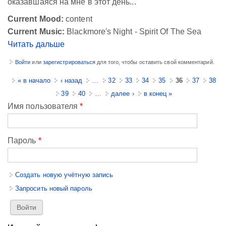
оказавшаяся на мне в этот день...
Current Mood:
content
Current Music:
Blackmore's Night - Spirit Of The Sea
Читать дальше
Войти
или
зарегистрироваться
для того, чтобы оставить свой комментарий.
Страницы
« в начало
‹ назад
…
32
33
34
35
36
37
38
39
40
…
далее ›
в конец »
Имя пользователя
*
Пароль
*
Создать новую учётную запись
Запросить новый пароль