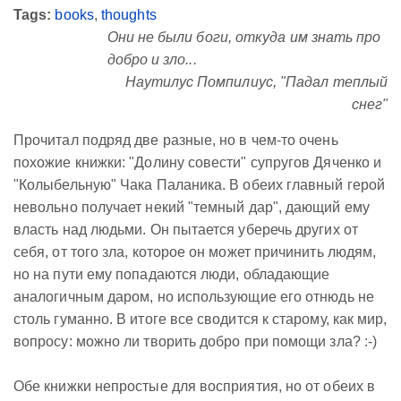
Tags:
books
,
thoughts
Они не были боги, откуда им знать про
добро и зло...
Наутилус Помпилиус, "Падал теплый
снег"
Прочитал подряд две разные, но в чем-то очень
похожие книжки: "Долину совести" супругов Дяченко и
"Колыбельную" Чака Паланика. В обеих главный герой
невольно получает некий "темный дар", дающий ему
власть над людьми. Он пытается уберечь других от
себя, от того зла, которое он может причинить людям,
но на пути ему попадаются люди, обладающие
аналогичным даром, но использующие его отнюдь не
столь гуманно. В итоге все сводится к старому, как мир,
вопросу: можно ли творить добро при помощи зла? :-)
Обе книжки непростые для восприятия, но от обеих в