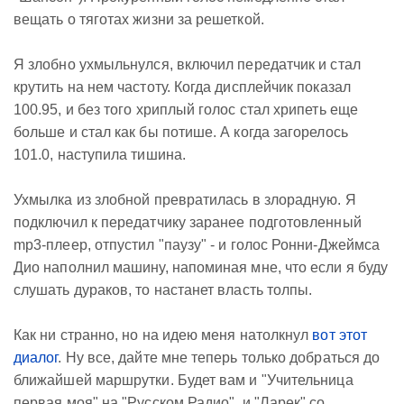
вещать о тяготах жизни за решеткой.
Я злобно ухмыльнулся, включил передатчик и стал
крутить на нем частоту. Когда дисплейчик показал
100.95, и без того хриплый голос стал хрипеть еще
больше и стал как бы потише. А когда загорелось
101.0, наступила тишина.
Ухмылка из злобной превратилась в злорадную. Я
подключил к передатчику заранее подготовленный
mp3-плеер, отпустил "паузу" - и голос Ронни-Джеймса
Дио наполнил машину, напоминая мне, что если я буду
слушать дураков, то настанет власть толпы.
Как ни странно, но на идею меня натолкнул
вот этот
диалог
. Ну все, дайте мне теперь только добраться до
ближайшей маршрутки. Будет вам и "Учительница
первая моя" на "Русском Радио", и "Ларек" со