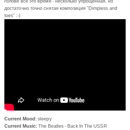
голове все это время - несколько упрощенная, но
достаточно точно снятая композиция "Dimpless and
toes" :-)
Current Mood:
sleepy
Current Music:
The Beatles - Back In The USSR