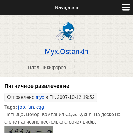
Navigation
Myx.Ostankin
Влад Никифоров
В
Пятничное развлечение
д
Отправлено
myx
в Пт, 2007-10-12 19:52
п
Tags:
job
,
fun
,
cqg
Пятница. Вечер. Компания CQG. Кухня. На доске на
стене написано несколько строчек цифр: