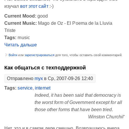
изучал
вот этот сайт
:-)
Current Mood:
good
Current Music:
Mago de Oz - El Poema de la Lluvia
Triste
Tags:
music
Читать дальше
Войти
или
зарегистрироваться
для того, чтобы оставить свой комментарий.
Как общаться с техподдержкой
Отправлено
myx
в Ср, 2007-09-26 12:40
Tags:
service
,
internet
Indeed, it has been said that democracy is
the worst form of Government except for all
those other forms that have been tried.
*
Winston Churchil
Нет, это и в самом деле смешно. Возвращаюсь вчера