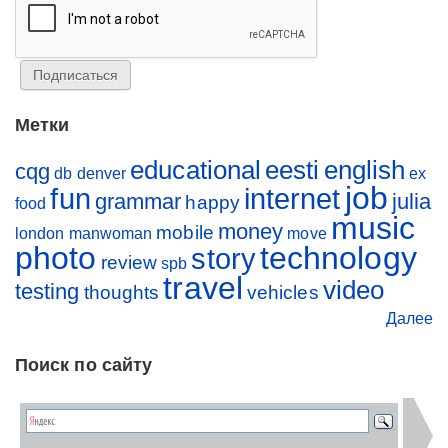
Метки
educational
eesti
english
cqg
db
denver
ex
job
fun
internet
grammar
julia
happy
food
music
money
mobile
london
manwoman
move
photo
technology
story
review
spb
travel
video
testing
thoughts
vehicles
Далее
Поиск по сайту